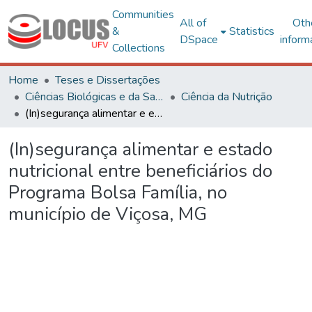
Communities
All of
Oth
&
Statistics
DSpace
inform
Collections
Home
Teses e Dissertações
Ciências Biológicas e da Saúde
Ciência da Nutrição
(In)segurança alimentar e estado nutricional entre beneficiários do Programa Bolsa Família, no município de Viçosa, MG
(In)segurança alimentar e estado
nutricional entre beneficiários do
Programa Bolsa Família, no
município de Viçosa, MG