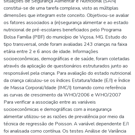
situações de Segurança Alimentar e Nutricional (SAN)
constitui-se de uma tarefa complexa, visto as múltiplas
dimensões que integram este conceito. Objetivou-se avaliar
os fatores associados a (in)segurança alimentar e ao estado
nutricional de pré-escolares beneficiados pelo Programa
Bolsa Família (PBF) do município de Viçosa, MG. Estudo do
tipo transversal, onde foram avaliadas 243 crianças na faixa
etária entre 2 e 6 anos de idade. Informações
socioeconômicas, demográficas e de saúde, foram coletadas
através da aplicação de questionários estruturados junto ao
responsável pela criança. Para avaliação do estado nutricional
da criança calculou-se os índices Estatura/Idade (E/I) e Índice
de Massa Corporal/Idade (IMC/I) tomando como referência
as curvas de crescimento da WHO/2006 e WHO/2007
Para verificar a associação entre as variáveis
socioeconômicas e demográficas com a insegurança
alimentar utilizou-se as razões de prevalência por meio da
técnica de regressão de Poisson. A variável dependente E/I
foi analisada como contínua. Os testes Análise de Variância