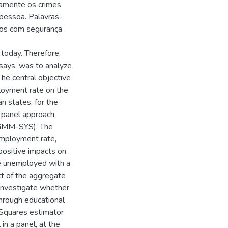
vamente os crimes
 pessoa. Palavras-
tos com segurança
today. Therefore,
ssays, was to analyze
 The central objective
loyment rate on the
an states, for the
 panel approach
(GMM-SYS). The
employment rate,
 positive impacts on
he unemployed with a
ct of the aggregate
investigate whether
through educational
 Squares estimator
n a panel, at the