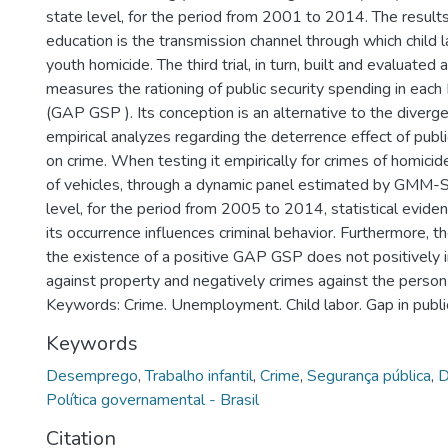
state level, for the period from 2001 to 2014. The results
education is the transmission channel through which child 
youth homicide. The third trial, in turn, built and evaluated 
measures the rationing of public security spending in each 
(GAP GSP ). Its conception is an alternative to the diverge
empirical analyzes regarding the deterrence effect of publ
on crime. When testing it empirically for crimes of homicid
of vehicles, through a dynamic panel estimated by GMM-S
level, for the period from 2005 to 2014, statistical evide
its occurrence influences criminal behavior. Furthermore, t
the existence of a positive GAP GSP does not positively 
against property and negatively crimes against the person 
Keywords: Crime. Unemployment. Child labor. Gap in public
Keywords
Desemprego
,
Trabalho infantil
,
Crime
,
Segurança pública
,
D
Política governamental - Brasil
Citation