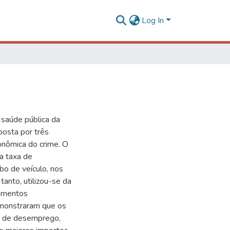
Log In
 saúde pública da
posta por três
conômica do crime. O
da taxa de
bo de veículo, nos
tanto, utilizou-se da
omentos
monstraram que os
a de desemprego,