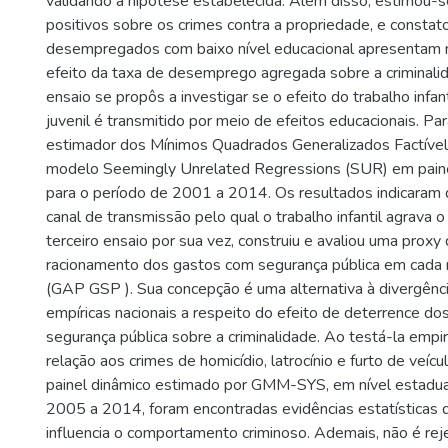
validando a hipótese estabelecida. Além disso, estimou-
positivos sobre os crimes contra a propriedade, e consta
desempregados com baixo nível educacional apresentam ma
efeito da taxa de desemprego agregada sobre a criminal
ensaio se propôs a investigar se o efeito do trabalho infan
juvenil é transmitido por meio de efeitos educacionais. Para
estimador dos Mínimos Quadrados Generalizados Factível
modelo Seemingly Unrelated Regressions (SUR) em painel
para o período de 2001 a 2014. Os resultados indicaram 
canal de transmissão pelo qual o trabalho infantil agrava o 
terceiro ensaio por sua vez, construiu e avaliou uma prox
racionamento dos gastos com segurança pública em cada re
(GAP GSP ). Sua concepção é uma alternativa à divergênci
empíricas nacionais a respeito do efeito de deterrence d
segurança pública sobre a criminalidade. Ao testá-la emp
relação aos crimes de homicídio, latrocínio e furto de veíc
painel dinâmico estimado por GMM-SYS, em nível estadual
2005 a 2014, foram encontradas evidências estatísticas 
influencia o comportamento criminoso. Ademais, não é rej