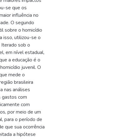
se maiores impactos
tou-se que os
ior influência no
idade. O segundo
til sobre o homicídio
 isso, utilizou-se o
 Iterado sob o
, em nível estadual,
que a educação é o
homicídio juvenil. O
y que mede o
gião brasileira
a nas análises
os gastos com
iricamente com
ulos, por meio de um
, para o período de
de que sua ocorrência
eitada a hipótese