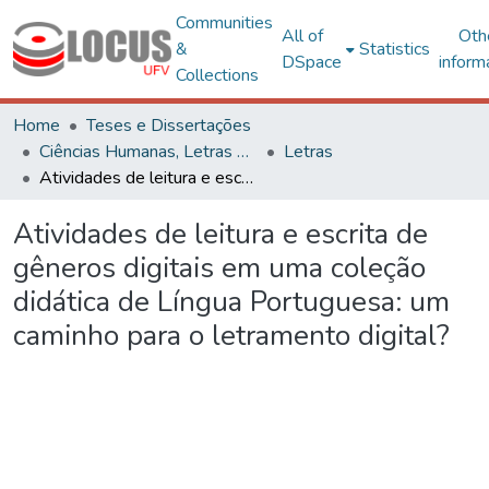
Communities
All of
Oth
&
Statistics
DSpace
inform
Collections
Home
Teses e Dissertações
Ciências Humanas, Letras e Artes
Letras
Atividades de leitura e escrita de gêneros digitais em uma coleção didática de Língua Portuguesa: um caminho para o letramento digital?
Atividades de leitura e escrita de
gêneros digitais em uma coleção
didática de Língua Portuguesa: um
caminho para o letramento digital?