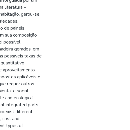
 foi guiada por um
 literatura –
habitação, gerou-se,
riedades,
o de painéis
em sua composição
oi possível
madeira gerados, em
s possíveis taxas de
quantitativo
 de aproveitamento
mpostos aplicáveis e
que requer outros
ental e social.
ble and ecological
ent integrated parts
coexist different
, cost and
ent types of