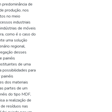
om predominância de
 de produção, nos
stos no meio
essos industriais
 indústrias de móveis
ra, como é o caso do
nte uma solução
nário regional,
gregação desses
e painéis
stituintes de uma
ra possibilidades para
 painéis
es dos materiais
as partes de um
inéis do tipo MDF,
sa a realização de
 de resíduos nas