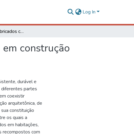
Log In
Uso de painéis fabricados com resíduos de madeira em construção habitacional
a em construção
istente, durável e
diferentes partes
em coexistir
ção arquitetônica, de
sua constituição
tre os quais a
dos em habitações,
éis recompostos com