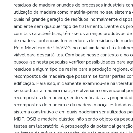
resíduos de madeira oriundos de processos industriais c
utilização da madeira como matéria-prima no seu sistema
quais há grande geração de resíduos, normalmente dispo
ambiente sem qualquer tipo de tratamento. Dentre os proc
com tais características, têm-se os arranjos produtivos de
de madeira, potenciais fornecedores de resíduos de madei
Polo Moveleiro de Ubá/MG, no qual ainda não há atualme
viável para descartá-los. Com base nesse contexto e no ce
buscou-se nesta pesquisa verificar possibilidades para a
resíduos a algum tipo de resina para a produção regional d
recompostos de madeira que possam se tornar partes con
edificação. Para isso, inicialmente examinou-se na literatu
se substituir a madeira maciça e alvenaria convencional por
recompostos de madeira, sendo verificadas as propriedad
recompostos de madeira e da madeira maciça, estudadas 
sistema construtivo e em quais poderiam ser utilizados pa
MDP, OSB e madeira plástica, não sendo objeto da pesqui
testes em laboratório. A prospecção da potencial geração