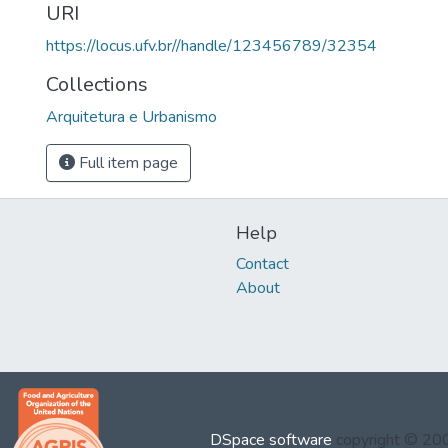
URI
https://locus.ufv.br//handle/123456789/32354
Collections
Arquitetura e Urbanismo
Full item page
Help
Contact
About
DSpace software
copyright © 2