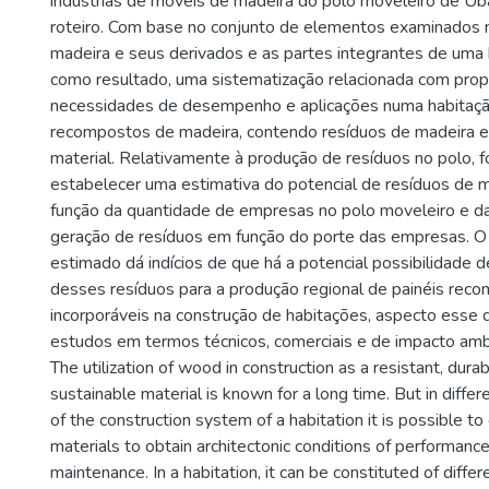
indústrias de móveis de madeira do polo moveleiro de Ubá
roteiro. Com base no conjunto de elementos examinados na
madeira e seus derivados e as partes integrantes de uma 
como resultado, uma sistematização relacionada com prop
necessidades de desempenho e aplicações numa habitaçã
recompostos de madeira, contendo resíduos de madeira 
material. Relativamente à produção de resíduos no polo, f
estabelecer uma estimativa do potencial de resíduos de 
função da quantidade de empresas no polo moveleiro e da
geração de resíduos em função do porte das empresas. O 
estimado dá indícios de que há a potencial possibilidade
desses resíduos para a produção regional de painéis reco
incorporáveis na construção de habitações, aspecto esse 
estudos em termos técnicos, comerciais e de impacto ambi
The utilization of wood in construction as a resistant, dura
sustainable material is known for a long time. But in differ
of the construction system of a habitation it is possible to 
materials to obtain architectonic conditions of performance
maintenance. In a habitation, it can be constituted of differ