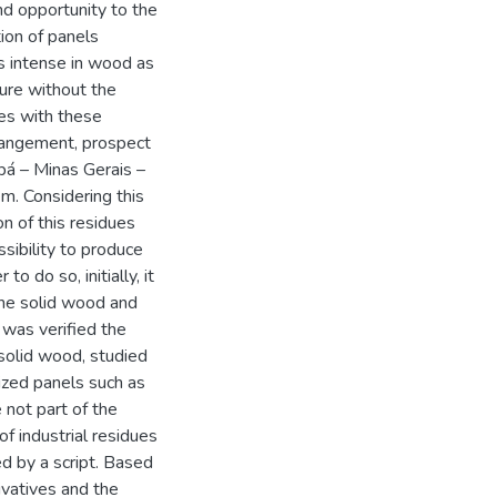
nd opportunity to the
tion of panels
s intense in wood as
ture without the
ses with these
rrangement, prospect
bá – Minas Gerais –
em. Considering this
on of this residues
ssibility to produce
o do so, initially, it
 the solid wood and
was verified the
olid wood, studied
lized panels such as
not part of the
f industrial residues
d by a script. Based
ivatives and the