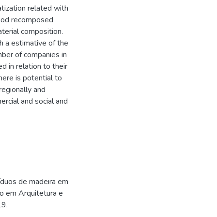
tization related with
 wood recomposed
aterial composition.
h a estimative of the
mber of companies in
 in relation to their
ere is potential to
egionally and
mercial and social and
síduos de madeira em
do em Arquitetura e
19.