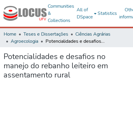
Communities
All of
Oth
&
Statistics
DSpace
inform
Collections
Home
Teses e Dissertações
Ciências Agrárias
Agroecologia
Potencialidades e desafios no manejo do rebanho leiteiro em assentamento rural
Potencialidades e desafios no
manejo do rebanho leiteiro em
assentamento rural