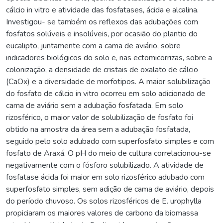
cálcio in vitro e atividade das fosfatases, ácida e alcalina.
Investigou- se também os reflexos das adubações com
fosfatos solúveis e insolúveis, por ocasião do plantio do
eucalipto, juntamente com a cama de aviário, sobre
indicadores biológicos do solo e, nas ectomicorrizas, sobre a
colonização, a densidade de cristais de oxalato de cálcio
(CaOx) e a diversidade de morfotipos. A maior solubilização
do fosfato de cálcio in vitro ocorreu em solo adicionado de
cama de aviário sem a adubação fosfatada. Em solo
rizosférico, o maior valor de solubilização de fosfato foi
obtido na amostra da área sem a adubação fosfatada,
seguido pelo solo adubado com superfosfato simples e com
fosfato de Araxá. O pH do meio de cultura correlacionou-se
negativamente com o fósforo solubilizado. A atividade de
fosfatase ácida foi maior em solo rizosférico adubado com
superfosfato simples, sem adição de cama de aviário, depois
do período chuvoso. Os solos rizosféricos de E. urophylla
propiciaram os maiores valores de carbono da biomassa