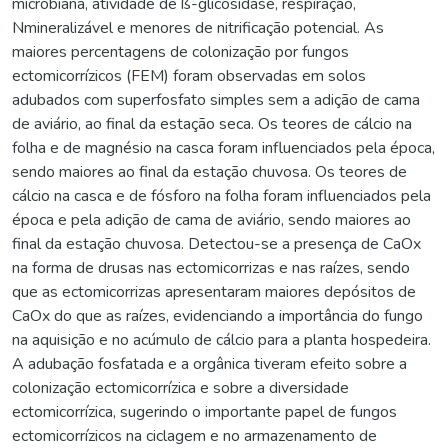
microbiana, atividade de ß-glicosidase, respiração,
Nmineralizável e menores de nitrificação potencial. As
maiores percentagens de colonização por fungos
ectomicorrízicos (FEM) foram observadas em solos
adubados com superfosfato simples sem a adição de cama
de aviário, ao final da estação seca. Os teores de cálcio na
folha e de magnésio na casca foram influenciados pela época,
sendo maiores ao final da estação chuvosa. Os teores de
cálcio na casca e de fósforo na folha foram influenciados pela
época e pela adição de cama de aviário, sendo maiores ao
final da estação chuvosa. Detectou-se a presença de CaOx
na forma de drusas nas ectomicorrizas e nas raízes, sendo
que as ectomicorrizas apresentaram maiores depósitos de
CaOx do que as raízes, evidenciando a importância do fungo
na aquisição e no acúmulo de cálcio para a planta hospedeira.
A adubação fosfatada e a orgânica tiveram efeito sobre a
colonização ectomicorrízica e sobre a diversidade
ectomicorrízica, sugerindo o importante papel de fungos
ectomicorrízicos na ciclagem e no armazenamento de