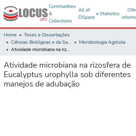
Communities
All of
Oth
&
Statistics
DSpace
inform
Collections
Home
Teses e Dissertações
Ciências Biológicas e da Saúde
Microbiologia Agrícola
Atividade microbiana na rizosfera de Eucalyptus urophylla sob diferentes manejos de adubação
Atividade microbiana na rizosfera de
Eucalyptus urophylla sob diferentes
manejos de adubação