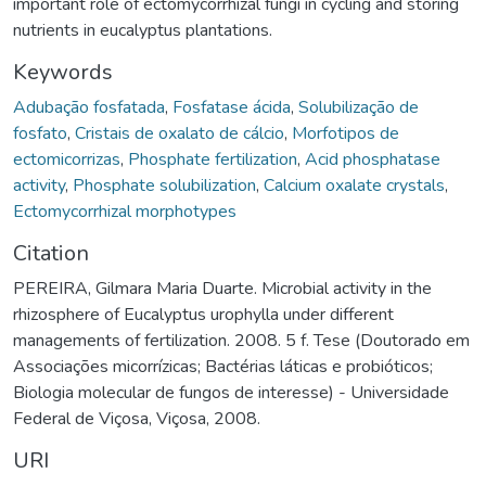
important role of ectomycorrhizal fungi in cycling and storing
nutrients in eucalyptus plantations.
Keywords
Adubação fosfatada
,
Fosfatase ácida
,
Solubilização de
fosfato
,
Cristais de oxalato de cálcio
,
Morfotipos de
ectomicorrizas
,
Phosphate fertilization
,
Acid phosphatase
activity
,
Phosphate solubilization
,
Calcium oxalate crystals
,
Ectomycorrhizal morphotypes
Citation
PEREIRA, Gilmara Maria Duarte. Microbial activity in the
rhizosphere of Eucalyptus urophylla under different
managements of fertilization. 2008. 5 f. Tese (Doutorado em
Associações micorrízicas; Bactérias láticas e probióticos;
Biologia molecular de fungos de interesse) - Universidade
Federal de Viçosa, Viçosa, 2008.
URI