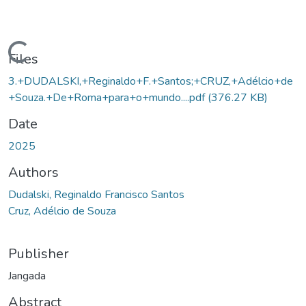
Loading...
Files
3.+DUDALSKI,+Reginaldo+F.+Santos;+CRUZ,+Adélcio+de
+Souza.+De+Roma+para+o+mundo....pdf
(376.27 KB)
Date
2025
Authors
Dudalski, Reginaldo Francisco Santos
Cruz, Adélcio de Souza
Publisher
Jangada
Abstract