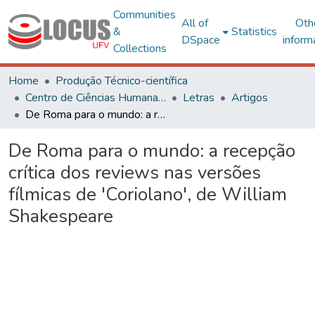
Communities
All of
Oth
&
Statistics
DSpace
inform
Collections
Home
Produção Técnico-científica
Centro de Ciências Humanas, Letras e Artes
Letras
Artigos
De Roma para o mundo: a recepção crítica dos reviews nas versões fílmicas de 'Coriolano', de William Shakespeare
De Roma para o mundo: a recepção
crítica dos reviews nas versões
fílmicas de 'Coriolano', de William
Shakespeare