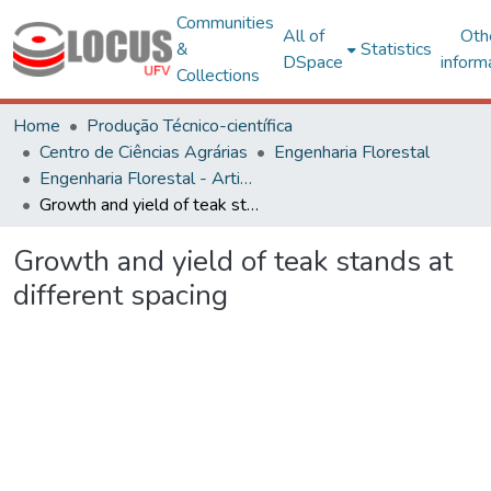
Communities
All of
Oth
&
Statistics
DSpace
inform
Collections
Home
Produção Técnico-científica
Centro de Ciências Agrárias
Engenharia Florestal
Engenharia Florestal - Artigos
Growth and yield of teak stands at different spacing
Growth and yield of teak stands at
different spacing