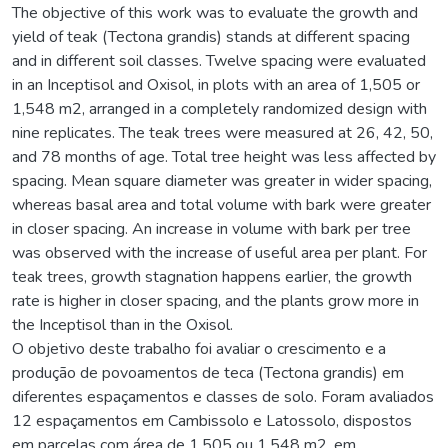
The objective of this work was to evaluate the growth and
yield of teak (Tectona grandis) stands at different spacing
and in different soil classes. Twelve spacing were evaluated
in an Inceptisol and Oxisol, in plots with an area of 1,505 or
1,548 m2, arranged in a completely randomized design with
nine replicates. The teak trees were measured at 26, 42, 50,
and 78 months of age. Total tree height was less affected by
spacing. Mean square diameter was greater in wider spacing,
whereas basal area and total volume with bark were greater
in closer spacing. An increase in volume with bark per tree
was observed with the increase of useful area per plant. For
teak trees, growth stagnation happens earlier, the growth
rate is higher in closer spacing, and the plants grow more in
the Inceptisol than in the Oxisol.
O objetivo deste trabalho foi avaliar o crescimento e a
produção de povoamentos de teca (Tectona grandis) em
diferentes espaçamentos e classes de solo. Foram avaliados
12 espaçamentos em Cambissolo e Latossolo, dispostos
em parcelas com área de 1.505 ou 1.548 m2, em