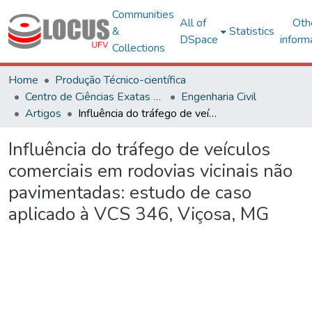
Communities
All of
Oth
&
Statistics
DSpace
inform
Collections
Home
Produção Técnico-científica
Centro de Ciências Exatas e Tecnológicas
Engenharia Civil
Artigos
Influência do tráfego de veículos comerciais em rodovias vicinais não pavimentadas: estudo de caso aplicado à VCS 346, Viçosa, MG
Influência do tráfego de veículos
comerciais em rodovias vicinais não
pavimentadas: estudo de caso
aplicado à VCS 346, Viçosa, MG