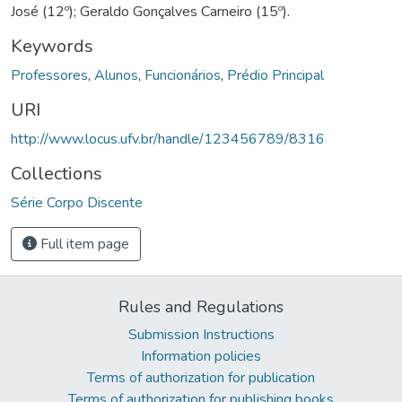
José (12º); Geraldo Gonçalves Carneiro (15º).
Keywords
Professores
,
Alunos
,
Funcionários
,
Prédio Principal
URI
http://www.locus.ufv.br/handle/123456789/8316
Collections
Série Corpo Discente
Full item page
Rules and Regulations
Submission Instructions
Information policies
Terms of authorization for publication
Terms of authorization for publishing books