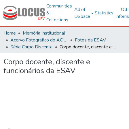
Communities
All of
Oth
&
Statistics
DSpace
inform
Collections
Home
Memória Institucional
Acervo Fotográfico do ACH-UFV
Fotos da ESAV
Série Corpo Discente
Corpo docente, discente e funcionários da ESAV
Corpo docente, discente e
funcionários da ESAV
Loading...