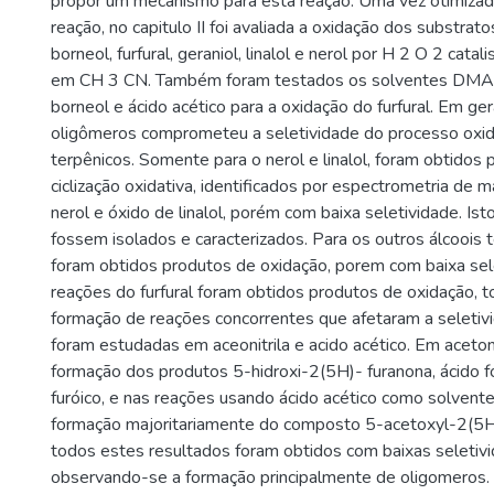
propor um mecanismo para esta reação. Uma vez otimiza
reação, no capitulo II foi avaliada a oxidação dos substratos
borneol, furfural, geraniol, linalol e nerol por H 2 O 2 cat
em CH 3 CN. Também foram testados os solventes DMA 
borneol e ácido acético para a oxidação do furfural. Em ge
oligômeros comprometeu a seletividade do processo oxid
terpênicos. Somente para o nerol e linalol, foram obtidos
ciclização oxidativa, identificados por espectrometria de
nerol e óxido de linalol, porém com baixa seletividade. Is
fossem isolados e caracterizados. Para os outros álcoois
foram obtidos produtos de oxidação, porem com baixa sel
reações do furfural foram obtidos produtos de oxidação, 
formação de reações concorrentes que afetaram a seletiv
foram estudadas em aceonitrila e acido acético. Em acetoni
formação dos produtos 5-hidroxi-2(5H)- furanona, ácido f
furóico, e nas reações usando ácido acético como solvente
formação majoritariamente do composto 5-acetoxyl-2(5H
todos estes resultados foram obtidos com baixas seletivi
observando-se a formação principalmente de oligomeros.