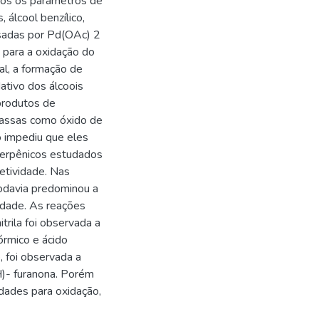
dos os parâmetros de
, álcool benzílico,
alisadas por Pd(OAc) 2
para a oxidação do
ral, a formação de
ativo dos álcoois
 produtos de
 massas como óxido de
to impediu que eles
 terpênicos estudados
etividade. Nas
todavia predominou a
idade. As reações
trila foi observada a
órmico e ácido
, foi observada a
)- furanona. Porém
dades para oxidação,