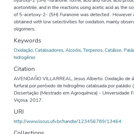
hydroxy-2 (5H) -furanone, formic acid and furoic acid pro
acetonitrile, and in the reactions using acetic acid as the s
of 5-acetoxy-2- (5H) Furanone was detected . However al
obtained with low selectivities for oxidation, mainly obser
oligomers.
Keywords
Oxidação
,
Catalisadores
,
Alcoóis
,
Terpenos
,
Catálise
,
Palá
hidrogênio
Citation
AVENDAÑO VILLARREAL, Jesus Alberto. Oxidação de álc
furfural por peróxido de hidrogênio catalisada por paládio (
Dissertação (Mestrado em Agroquímica) - Universidade F
Viçosa. 2017.
URI
http://www.locus.ufv.br/handle/123456789/13464
Collections