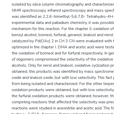
isolated by silica column chromatography and characteriz
NMR spectroscopy, infrared spectroscopy and mass spect
was identified as 2,2,6-trimethyl-5,6,7,8- Tetrahydro-4H
experimental data and palladium chemistry, it was possibl
mechanism for this reaction. For the chapter II, oxidation o
benzyl alcohol, borneol, furfural, geraniol, linalool and ner
catalyzed by Pd(OAc) 2 in CH 3 CN were evaluated with 
optimized in the chapter I. DMA and acetic acid were test
the oxidation of borneol and for furfural respectively. In ge
of oligomers compromised the selectivity of the oxidative
alcohols. Only for nerol and linalool, oxidative cyclization
obtained, this products was identified by mass spectromet
oxide and linalool oxide, but with low selectivity. This fa
from being isolated and characterized. For the other terpe
oxidation products were obtained, but with low selectivity.
the furfural oxidation products were obtained, however, th
competing reactions that affected the selectivity was pr
reactions were studied in aceonitrile and acetic acid. The f