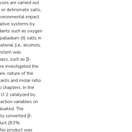
esses are carried out
or dichromate salts,
nvironmental impact.
dative systems by
idants such as oxygen
alladium (II) salts in
rial (i.e., alcohols,
system was
mass, such as β-
Were investigated the
re, nature of the
ctants and molar ratio
 chapters. In the
2 O 2 catalyzed by
eaction variables on
aluated. The
ely converted β-
oduct (83%
 This product was