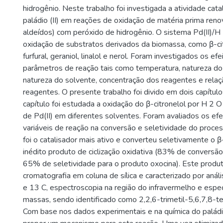
hidrogênio. Neste trabalho foi investigada a atividade catal
paládio (II) em reações de oxidação de matéria prima renováv
aldeídos) com peróxido de hidrogênio. O sistema Pd(II)/H 
oxidação de substratos derivados da biomassa, como β-cit
furfural, geraniol, linalol e nerol. Foram investigados os efe
parâmetros de reação tais como temperatura, natureza do s
natureza do solvente, concentração dos reagentes e relaç
reagentes. O presente trabalho foi divido em dois capítulo
capítulo foi estudada a oxidação do β-citronelol por H 2 O 
de Pd(II) em diferentes solventes. Foram avaliados os efei
variáveis de reação na conversão e seletividade do proce
foi o catalisador mais ativo e converteu seletivamente o 
inédito produto de ciclização oxidativa (83% de conversão 
65% de seletividade para o produto oxocina). Este produto
cromatografia em coluna de sílica e caracterizado por an
e 13 C, espectroscopia na região do infravermelho e espe
massas, sendo identificado como 2,2,6-trimetil-5,6,7,8-te
Com base nos dados experimentais e na química do paládio