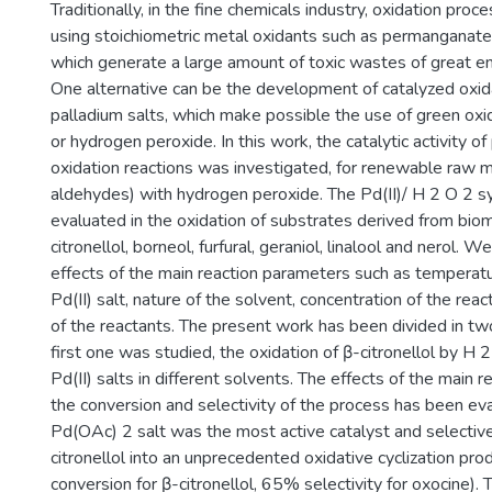
Traditionally, in the fine chemicals industry, oxidation proc
using stoichiometric metal oxidants such as permanganate 
which generate a large amount of toxic wastes of great e
One alternative can be the development of catalyzed oxi
palladium salts, which make possible the use of green ox
or hydrogen peroxide. In this work, the catalytic activity of p
oxidation reactions was investigated, for renewable raw mate
aldehydes) with hydrogen peroxide. The Pd(II)/ H 2 O 2 
evaluated in the oxidation of substrates derived from bio
citronellol, borneol, furfural, geraniol, linalool and nerol. 
effects of the main reaction parameters such as temperatu
Pd(II) salt, nature of the solvent, concentration of the rea
of the reactants. The present work has been divided in two
first one was studied, the oxidation of β-citronellol by H 
Pd(II) salts in different solvents. The effects of the main r
the conversion and selectivity of the process has been ev
Pd(OAc) 2 salt was the most active catalyst and selectiv
citronellol into an unprecedented oxidative cyclization pr
conversion for β-citronellol, 65% selectivity for oxocine).