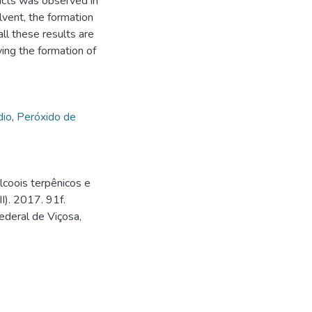
ducts was observed in
olvent, the formation
l these results are
ving the formation of
dio
,
Peróxido de
oois terpênicos e
II). 2017. 91f.
ederal de Viçosa,