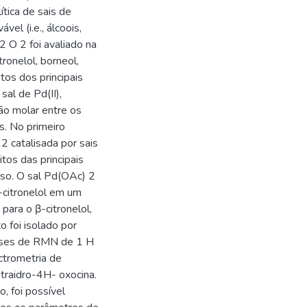
ítica de sais de
el (i.e., álcoois,
2 O 2 foi avaliado na
ronelol, borneol,
itos dos principais
al de Pd(II),
ão molar entre os
s. No primeiro
2 catalisada por sais
tos das principais
sso. O sal Pd(OAc) 2
β-citronelol em um
para o β-citronelol,
 foi isolado por
álises de RMN de 1 H
ctrometria de
traidro-4H- oxocina.
, foi possível