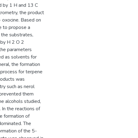
ed by 1 H and 13 C
rometry, the product
- oxocine. Based on
e to propose a
f the substrates,
ol by H 2 O 2
the parameters
ed as solvents for
neral, the formation
 process for terpene
 products was
ry such as nerol
ct prevented them
ne alcohols studied,
 In the reactions of
e formation of
edominated. The
ormation of the 5-