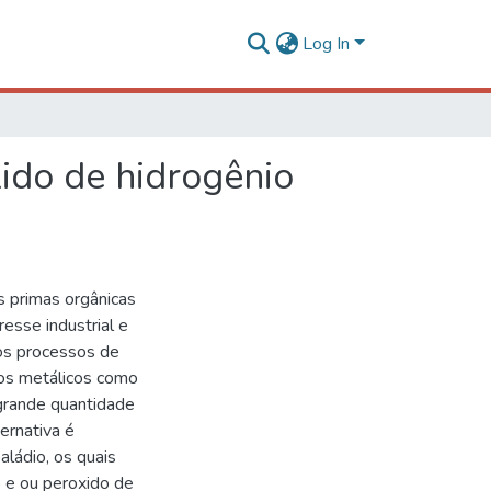
Log In
xido de hidrogênio
 primas orgânicas
esse industrial e
 os processos de
cos metálicos como
grande quantidade
ernativa é
aládio, os quais
 e ou peroxido de