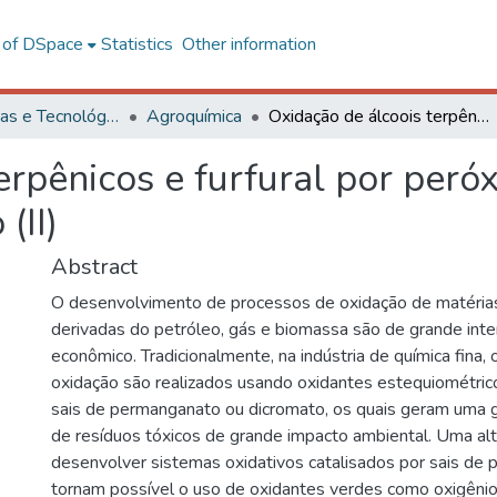
l of DSpace
Statistics
Other information
Ciências Exatas e Tecnológicas
Agroquímica
Oxidação de álcoois terpênicos e furfural por peróxido de hidrogênio catalisada por paládio (II)
erpênicos e furfural por peró
(II)
Abstract
O desenvolvimento de processos de oxidação de matérias
derivadas do petróleo, gás e biomassa são de grande inter
econômico. Tradicionalmente, na indústria de química fina,
oxidação são realizados usando oxidantes estequiométri
sais de permanganato ou dicromato, os quais geram uma 
de resíduos tóxicos de grande impacto ambiental. Uma alt
desenvolver sistemas oxidativos catalisados por sais de p
tornam possível o uso de oxidantes verdes como oxigênio