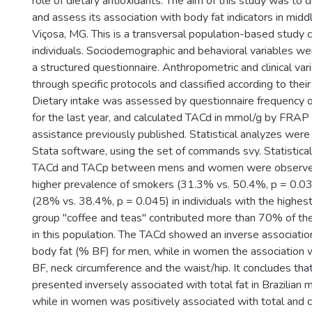
role of dietary antioxidants. The aim of this study was to
and assess its association with body fat indicators in midd
Viçosa, MG. This is a transversal population-based study
individuals. Sociodemographic and behavioral variables w
a structured questionnaire. Anthropometric and clinical va
through specific protocols and classified according to the
Dietary intake was assessed by questionnaire frequency 
for the last year, and calculated TACd in mmol/g by FRA
assistance previously published. Statistical analyzes wer
Stata software, using the set of commands svy. Statistical
TACd and TACp between mens and women were observed
higher prevalence of smokers (31.3% vs. 50.4%, p = 0.03
(28% vs. 38.4%, p = 0.045) in individuals with the highest
group "coffee and teas" contributed more than 70% of the
in this population. The TACd showed an inverse associatio
body fat (% BF) for men, while in women the association 
BF, neck circumference and the waist/hip. It concludes th
presented inversely associated with total fat in Brazilian
while in women was positively associated with total and c