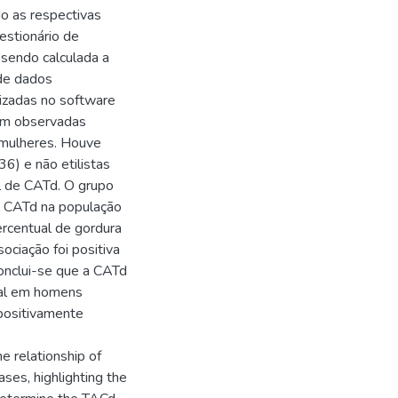
do as respectivas
estionário de
 sendo calculada a
de dados
lizadas no software
ram observadas
 mulheres. Houve
6) e não etilistas
l de CATd. O grupo
da CATd na população
rcentual de gordura
ciação foi positiva
Conclui-se que a CATd
tal em homens
 positivamente
e relationship of
ses, highlighting the