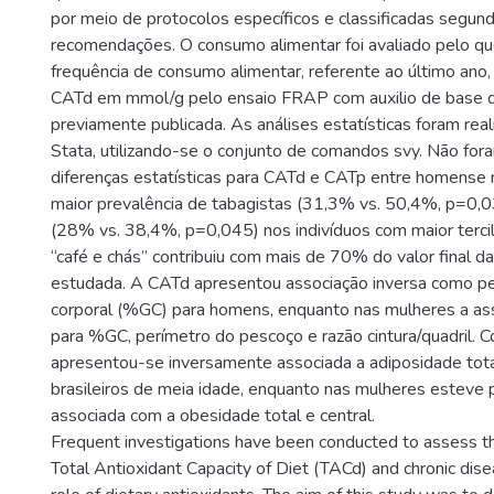
por meio de protocolos específicos e classificadas segun
recomendações. O consumo alimentar foi avaliado pelo qu
frequência de consumo alimentar, referente ao último ano,
CATd em mmol/g pelo ensaio FRAP com auxilio de base 
previamente publicada. As análises estatísticas foram rea
Stata, utilizando-se o conjunto de comandos svy. Não fo
diferenças estatísticas para CATd e CATp entre homense
maior prevalência de tabagistas (31,3% vs. 50,4%, p=0,03
(28% vs. 38,4%, p=0,045) nos indivíduos com maior terci
“café e chás” contribuiu com mais de 70% do valor final 
estudada. A CATd apresentou associação inversa como pe
corporal (%GC) para homens, enquanto nas mulheres a asso
para %GC, perímetro do pescoço e razão cintura/quadril. 
apresentou-se inversamente associada a adiposidade to
brasileiros de meia idade, enquanto nas mulheres esteve
associada com a obesidade total e central.
Frequent investigations have been conducted to assess th
Total Antioxidant Capacity of Diet (TACd) and chronic disea