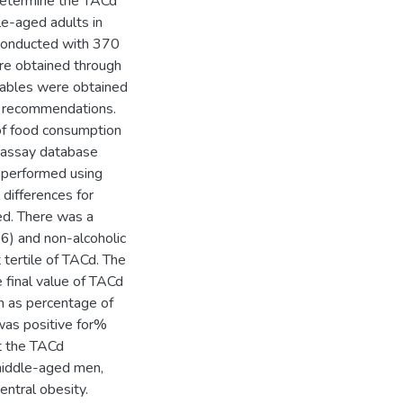
 determine the TACd
le-aged adults in
 conducted with 370
ere obtained through
riables were obtained
ir recommendations.
of food consumption
P assay database
e performed using
 differences for
. There was a
6) and non-alcoholic
 tertile of TACd. The
 final value of TACd
n as percentage of
was positive for%
at the TACd
 middle-aged men,
entral obesity.