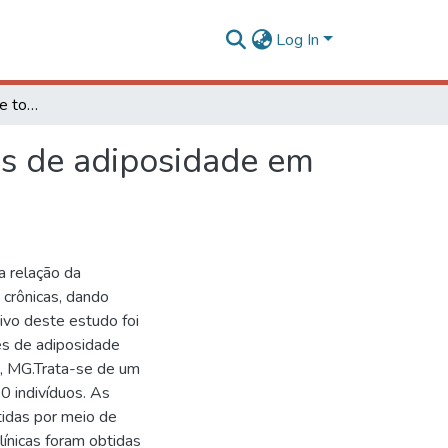
Log In
Capacidade antioxidante total da dieta e indicadores de adiposidade em adultos de meia-idade
res de adiposidade em
a relação da
 crônicas, dando
ivo deste estudo foi
es de adiposidade
a, MG.Trata-se de um
0 indivíduos. As
tidas por meio de
línicas foram obtidas