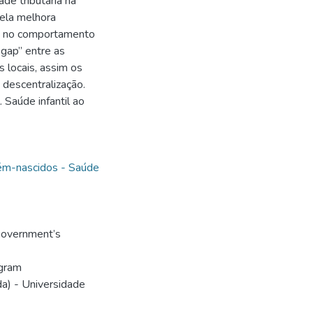
de tributária na
pela melhora
 e no comportamento
 gap” entre as
s locais, assim os
 descentralização.
. Saúde infantil ao
m-nascidos - Saúde
government’s
ogram
a) - Universidade