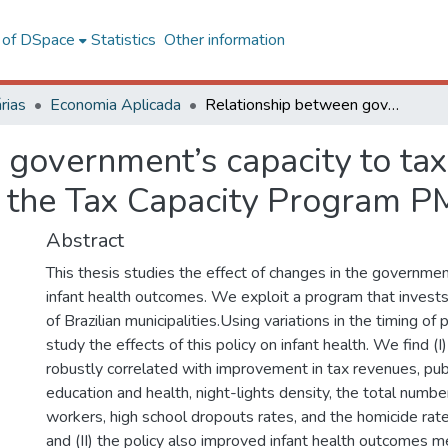
l of DSpace
Statistics
Other information
rias
Economia Aplicada
Relationship between government’s capacity to tax and infant health in Brazil : evidence from the Tax Capacity Program PMAT
government’s capacity to tax 
om the Tax Capacity Program 
Abstract
This thesis studies the effect of changes in the governmen
infant health outcomes. We exploit a program that invests 
of Brazilian municipalities.Using variations in the timing o
study the effects of this policy on infant health. We find (I
robustly correlated with improvement in tax revenues, pub
education and health, night-lights density, the total numbe
workers, high school dropouts rates, and the homicide rat
and (II) the policy also improved infant health outcomes 