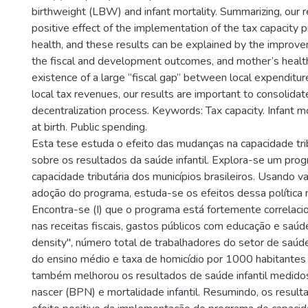
birthweight (LBW) and infant mortality. Summarizing, our re
positive effect of the implementation of the tax capacity 
health, and these results can be explained by the improv
the fiscal and development outcomes, and mother’s health
existence of a large “fiscal gap” between local expenditure
local tax revenues, our results are important to consolidat
decentralization process. Keywords: Tax capacity. Infant mor
at birth. Public spending.
Esta tese estuda o efeito das mudanças na capacidade tri
sobre os resultados da saúde infantil. Explora-se um pro
capacidade tributária dos municípios brasileiros. Usando 
adoção do programa, estuda-se os efeitos dessa política na
Encontra-se (I) que o programa está fortemente correlac
nas receitas fiscais, gastos públicos com educação e saúde
density", número total de trabalhadores do setor de saúd
do ensino médio e taxa de homicídio por 1000 habitantes e 
também melhorou os resultados de saúde infantil medido
nascer (BPN) e mortalidade infantil. Resumindo, os resul