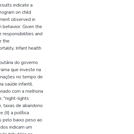
sults indicate a
program on child
ement observed in
 behavior. Given the
 responsibilities and
e the
tality. Infant health
butária do governo
grama que investe na
variações no tempo de
 saúde infantil.
ionado com a melhoria
, "night-lights
e, taxas de abandono
(II) a política
s pelo baixo peso ao
tados indicam um