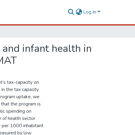
Log In
and infant health in
PMAT
t’s tax-capacity on
in the tax capacity
f program uptake, we
) that the program is
lic spending on
r of health sector
e per 1000 inhabitant
measured by low