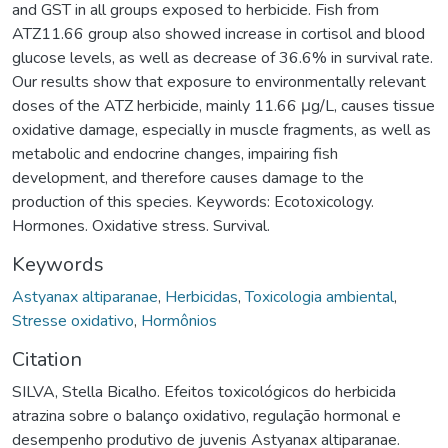
and GST in all groups exposed to herbicide. Fish from
ATZ11.66 group also showed increase in cortisol and blood
glucose levels, as well as decrease of 36.6% in survival rate.
Our results show that exposure to environmentally relevant
doses of the ATZ herbicide, mainly 11.66 μg/L, causes tissue
oxidative damage, especially in muscle fragments, as well as
metabolic and endocrine changes, impairing fish
development, and therefore causes damage to the
production of this species. Keywords: Ecotoxicology.
Hormones. Oxidative stress. Survival.
Keywords
Astyanax altiparanae
,
Herbicidas
,
Toxicologia ambiental
,
Stresse oxidativo
,
Hormônios
Citation
SILVA, Stella Bicalho. Efeitos toxicológicos do herbicida
atrazina sobre o balanço oxidativo, regulação hormonal e
desempenho produtivo de juvenis Astyanax altiparanae.