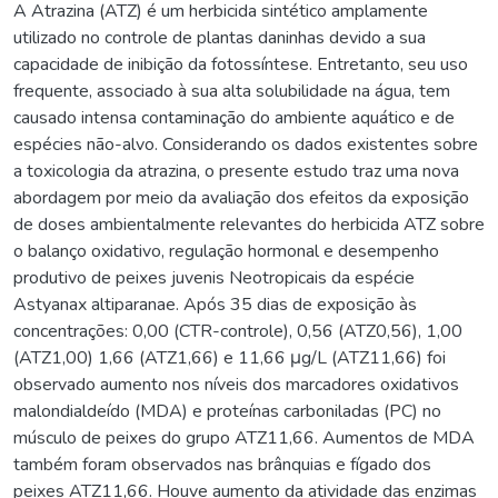
A Atrazina (ATZ) é um herbicida sintético amplamente
utilizado no controle de plantas daninhas devido a sua
capacidade de inibição da fotossíntese. Entretanto, seu uso
frequente, associado à sua alta solubilidade na água, tem
causado intensa contaminação do ambiente aquático e de
espécies não-alvo. Considerando os dados existentes sobre
a toxicologia da atrazina, o presente estudo traz uma nova
abordagem por meio da avaliação dos efeitos da exposição
de doses ambientalmente relevantes do herbicida ATZ sobre
o balanço oxidativo, regulação hormonal e desempenho
produtivo de peixes juvenis Neotropicais da espécie
Astyanax altiparanae. Após 35 dias de exposição às
concentrações: 0,00 (CTR-controle), 0,56 (ATZ0,56), 1,00
(ATZ1,00) 1,66 (ATZ1,66) e 11,66 μg/L (ATZ11,66) foi
observado aumento nos níveis dos marcadores oxidativos
malondialdeído (MDA) e proteínas carboniladas (PC) no
músculo de peixes do grupo ATZ11,66. Aumentos de MDA
também foram observados nas brânquias e fígado dos
peixes ATZ11,66. Houve aumento da atividade das enzimas