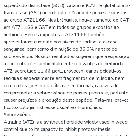
superóxido dismutase (SOD), catalase (CAT) e glutationa S-
transferase (GST) no músculo e fígado de peixes expostos
ao grupo ATZ11,66. Nas brânquias, houve aumento de CAT
em ATZ11,66 e GST em todos os grupos expostos ao
herbicida. Peixes expostos a ATZ11,66 também
apresentaram aumento nos níveis de cortisol e glicose
sanguínea, bem como diminuição de 36,6% na taxa de
sobrevivência. Nossos resultados sugerem que a exposição
a concentrações ambientalmente relevantes do herbicida
ATZ, sobretudo 11,66 μg/L, provocam danos oxidativos
teciduais especialmente em fragmentos de músculo, bem
como alterações metabólicas e endócrinas, capazes de
comprometer a sobrevivência de peixes juvenis, e, portanto,
causar prejuízos à produção desta espécie. Palavras-chave:
Ecotoxicologia. Estresse oxidativo. Hormônios.
Sobrevivência.
Atrazine (ATZ) is a synthetic herbicide widely used in weed
control due to its capacity to inhibit photosynthesis.