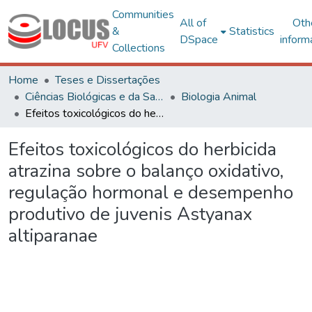
Communities
All of
Oth
&
Statistics
DSpace
inform
Collections
Home
Teses e Dissertações
Ciências Biológicas e da Saúde
Biologia Animal
Efeitos toxicológicos do herbicida atrazina sobre o balanço oxidativo, regulação hormonal e desempenho produtivo de juvenis Astyanax altiparanae
Efeitos toxicológicos do herbicida
atrazina sobre o balanço oxidativo,
regulação hormonal e desempenho
produtivo de juvenis Astyanax
altiparanae