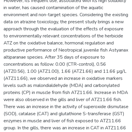
However, its frequent use, associated with its high solubility
in water, has caused contamination of the aquatic
environment and non-target species. Considering the existing
data on atrazine toxicology, the present study brings a new
approach through the evaluation of the effects of exposure
to environmentally relevant concentrations of the herbicide
ATZ on the oxidative balance, hormonal regulation and
productive performance of Neotropical juvenile fish Astyanax
altiparanae species. After 35 days of exposure to
concentrations as follow: 0.00 (CTR-control), 0.56
(ATZ0.56), 1.00 (ATZ1.00), 1.66 (ATZ1.66) and 11.66 μg/L
(ATZ11.66), we observed an increase in oxidative markers
levels such as malondialdehyde (MDA) and carbonylated
proteins (CP) in muscle from fish ATZ11.66. Increase in MDA
were also observed in the gills and liver of ATZ11.66 fish.
There was an increase in the activity of superoxide dismutase
(SOD), catalase (CAT) and glutathione S-transferase (GST)
enzymes in muscle and liver of fish exposed to ATZ11.66
group. In the gills, there was an increase in CAT in ATZ11.66