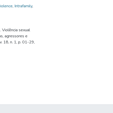
iolence
,
Intrafamily
,
Violência sexual
as, agressores e
. 18, n. 1, p. 01-29,