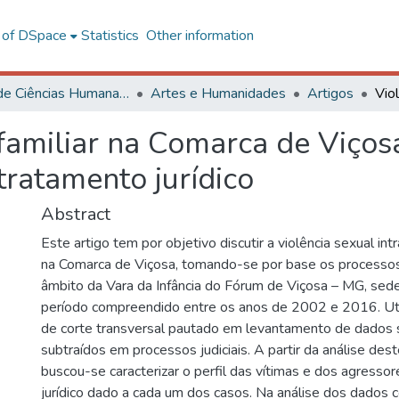
l of DSpace
Statistics
Other information
Centro de Ciências Humanas, Letras e Artes
Artes e Humanidades
Artigos
afamiliar na Comarca de Viços
tratamento jurídico
Abstract
Este artigo tem por objetivo discutir a violência sexual intr
na Comarca de Viçosa, tomando-se por base os processos
âmbito da Vara da Infância do Fórum de Viçosa – MG, sed
período compreendido entre os anos de 2002 e 2016. Ut
de corte transversal pautado em levantamento de dados 
subtraídos em processos judiciais. A partir da análise de
buscou-se caracterizar o perfil das vítimas e dos agresso
jurídico dado a cada um dos casos. Na análise dos dados 