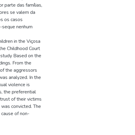
or parte das famílias,
sores se valem da
os os casos
ou-seque nenhum
hildren in the Viçosa
the Childhood Court
 study Based on the
dings. From the
d of the aggressors
was analyzed. In the
xual violence is
, the preferential
rust of their victims
r was convicted. The
 cause of non-