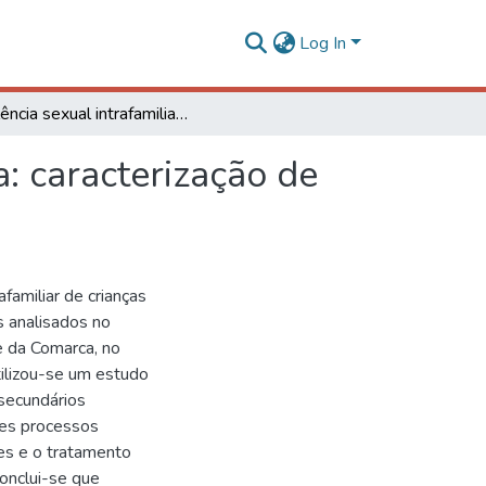
Log In
Violência sexual intrafamiliar na Comarca de Viçosa: caracterização de vítimas, agressores e tratamento jurídico
a: caracterização de
afamiliar de crianças
 analisados no
e da Comarca, no
ilizou-se um estudo
secundários
stes processos
res e o tratamento
conclui-se que