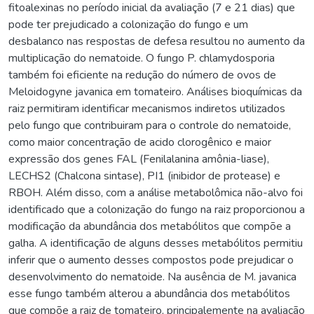
fitoalexinas no período inicial da avaliação (7 e 21 dias) que
pode ter prejudicado a colonização do fungo e um
desbalanco nas respostas de defesa resultou no aumento da
multiplicação do nematoide. O fungo P. chlamydosporia
também foi eficiente na redução do número de ovos de
Meloidogyne javanica em tomateiro. Análises bioquímicas da
raiz permitiram identificar mecanismos indiretos utilizados
pelo fungo que contribuiram para o controle do nematoide,
como maior concentração de acido clorogênico e maior
expressão dos genes FAL (Fenilalanina amônia-liase),
LECHS2 (Chalcona sintase), PI1 (inibidor de protease) e
RBOH. Além disso, com a análise metabolômica não-alvo foi
identificado que a colonização do fungo na raiz proporcionou a
modificação da abundância dos metabólitos que compõe a
galha. A identificação de alguns desses metabólitos permitiu
inferir que o aumento desses compostos pode prejudicar o
desenvolvimento do nematoide. Na ausência de M. javanica
esse fungo também alterou a abundância dos metabólitos
que compõe a raiz de tomateiro, principalemente na avaliação