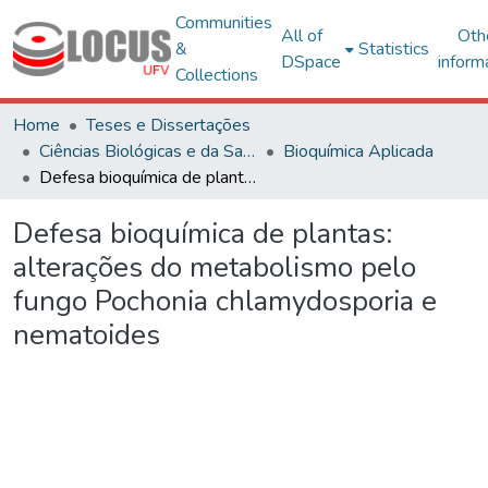
Communities
All of
Oth
&
Statistics
DSpace
inform
Collections
Home
Teses e Dissertações
Ciências Biológicas e da Saúde
Bioquímica Aplicada
Defesa bioquímica de plantas: alterações do metabolismo pelo fungo Pochonia chlamydosporia e nematoides
Defesa bioquímica de plantas:
alterações do metabolismo pelo
fungo Pochonia chlamydosporia e
nematoides