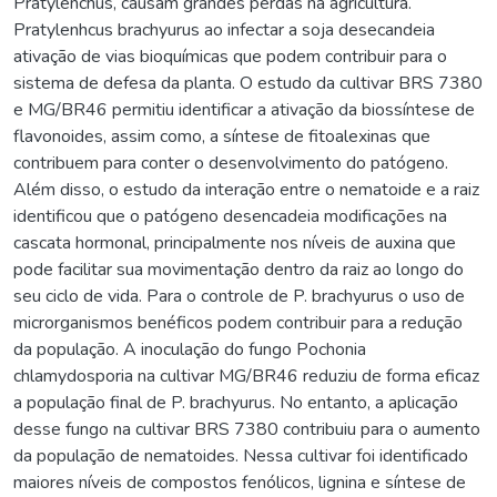
Pratylenchus, causam grandes perdas na agricultura.
Pratylenhcus brachyurus ao infectar a soja desecandeia
ativação de vias bioquímicas que podem contribuir para o
sistema de defesa da planta. O estudo da cultivar BRS 7380
e MG/BR46 permitiu identificar a ativação da biossíntese de
flavonoides, assim como, a síntese de fitoalexinas que
contribuem para conter o desenvolvimento do patógeno.
Além disso, o estudo da interação entre o nematoide e a raiz
identificou que o patógeno desencadeia modificações na
cascata hormonal, principalmente nos níveis de auxina que
pode facilitar sua movimentação dentro da raiz ao longo do
seu ciclo de vida. Para o controle de P. brachyurus o uso de
microrganismos benéficos podem contribuir para a redução
da população. A inoculação do fungo Pochonia
chlamydosporia na cultivar MG/BR46 reduziu de forma eficaz
a população final de P. brachyurus. No entanto, a aplicação
desse fungo na cultivar BRS 7380 contribuiu para o aumento
da população de nematoides. Nessa cultivar foi identificado
maiores níveis de compostos fenólicos, lignina e síntese de