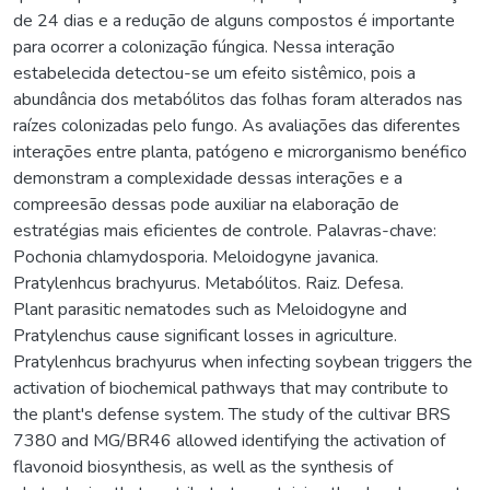
de 24 dias e a redução de alguns compostos é importante
para ocorrer a colonização fúngica. Nessa interação
estabelecida detectou-se um efeito sistêmico, pois a
abundância dos metabólitos das folhas foram alterados nas
raízes colonizadas pelo fungo. As avaliações das diferentes
interações entre planta, patógeno e microrganismo benéfico
demonstram a complexidade dessas interações e a
compreesão dessas pode auxiliar na elaboração de
estratégias mais eficientes de controle. Palavras-chave:
Pochonia chlamydosporia. Meloidogyne javanica.
Pratylenhcus brachyurus. Metabólitos. Raiz. Defesa.
Plant parasitic nematodes such as Meloidogyne and
Pratylenchus cause significant losses in agriculture.
Pratylenhcus brachyurus when infecting soybean triggers the
activation of biochemical pathways that may contribute to
the plant's defense system. The study of the cultivar BRS
7380 and MG/BR46 allowed identifying the activation of
flavonoid biosynthesis, as well as the synthesis of