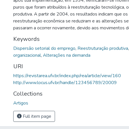
após sua implementação, em 1994, verificaram-se movime
puros que foram atribuídos à reestruturação tecnológica, o
produtiva. A partir de 2004, os resultados indicam que os
reestruturação econômica se reduziram e as alterações s
passaram a ocorrer novamente, devido aos movimentos de
Keywords
Dispersão setorial do emprego
,
Reestruturação produtiva
organizacional
,
Alterações na demanda
URI
https://revistarea.ufv.br/index.php/rea/article/view/160
http://www.locus.ufv.br/handle/123456789/20009
Collections
Artigos
Full item page