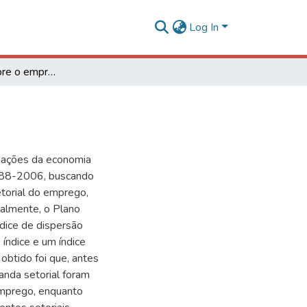
Log In
Uma análise sobre o emprego setorial brasileiro
rmações da economia
 1988-2006, buscando
etorial do emprego,
palmente, o Plano
ndice de dispersão
índice e um índice
obtido foi que, antes
nda setorial foram
 emprego, enquanto