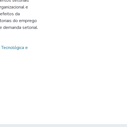
ntos setoriais
rganizacional e
 efeitos da
etoriais do emprego
 demanda setorial.
,
Tecnológica e