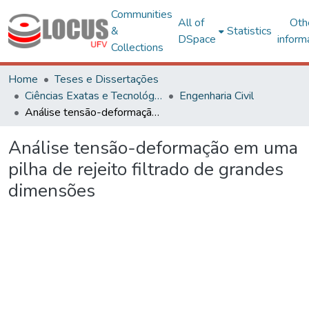
Communities
All of
Oth
&
Statistics
DSpace
inform
Collections
Home
Teses e Dissertações
Ciências Exatas e Tecnológicas
Engenharia Civil
Análise tensão-deformação em uma pilha de rejeito filtrado de grandes dimensões
Análise tensão-deformação em uma
pilha de rejeito filtrado de grandes
dimensões