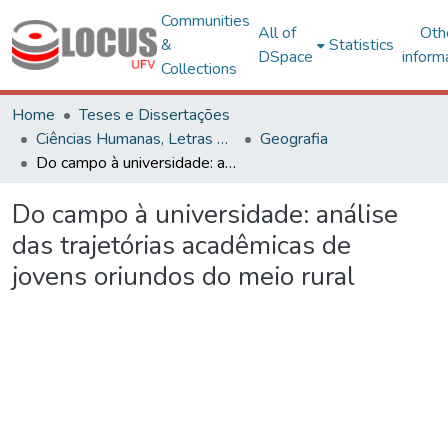
Communities
All of
Oth
&
Statistics
DSpace
inform
Collections
Home
Teses e Dissertações
Ciências Humanas, Letras e Artes
Geografia
Do campo à universidade: análise das trajetórias acadêmicas de jovens oriundos do meio rural
Do campo à universidade: análise
das trajetórias acadêmicas de
jovens oriundos do meio rural