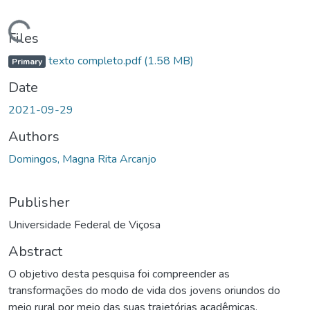
ding...
Files
texto completo.pdf
(1.58 MB)
Primary
Date
2021-09-29
Authors
Domingos, Magna Rita Arcanjo
Publisher
Universidade Federal de Viçosa
Abstract
O objetivo desta pesquisa foi compreender as
transformações do modo de vida dos jovens oriundos do
meio rural por meio das suas trajetórias acadêmicas.