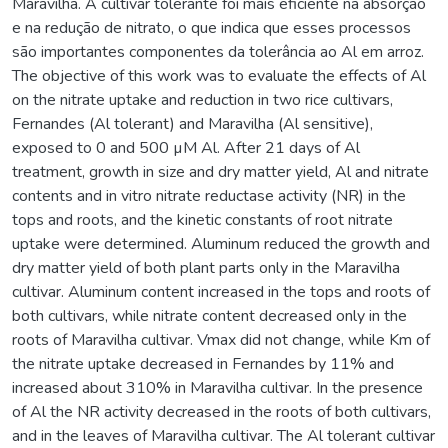
Maravilha. A cultivar tolerante foi mais eficiente na absorção
e na redução de nitrato, o que indica que esses processos
são importantes componentes da tolerância ao Al em arroz.
The objective of this work was to evaluate the effects of Al
on the nitrate uptake and reduction in two rice cultivars,
Fernandes (Al tolerant) and Maravilha (Al sensitive),
exposed to 0 and 500 µM Al. After 21 days of Al
treatment, growth in size and dry matter yield, Al and nitrate
contents and in vitro nitrate reductase activity (NR) in the
tops and roots, and the kinetic constants of root nitrate
uptake were determined. Aluminum reduced the growth and
dry matter yield of both plant parts only in the Maravilha
cultivar. Aluminum content increased in the tops and roots of
both cultivars, while nitrate content decreased only in the
roots of Maravilha cultivar. Vmax did not change, while Km of
the nitrate uptake decreased in Fernandes by 11% and
increased about 310% in Maravilha cultivar. In the presence
of Al the NR activity decreased in the roots of both cultivars,
and in the leaves of Maravilha cultivar. The Al tolerant cultivar