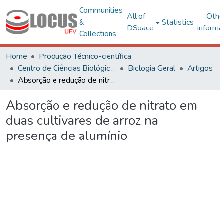
Communities
All of
Oth
&
Statistics
DSpace
inform
Collections
Home
Produção Técnico-científica
Centro de Ciências Biológicas e da Saúde
Biologia Geral
Artigos
Absorção e redução de nitrato em duas cultivares de arroz na presença de alumínio
Absorção e redução de nitrato em
duas cultivares de arroz na
presença de alumínio