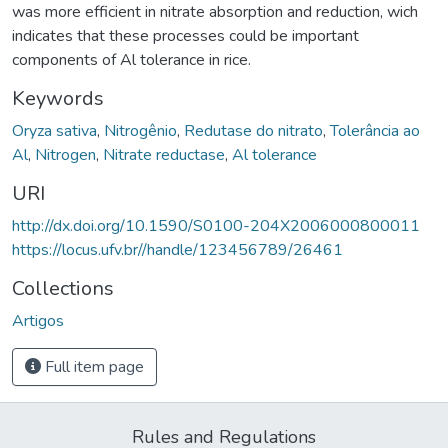
was more efficient in nitrate absorption and reduction, wich
indicates that these processes could be important
components of Al tolerance in rice.
Keywords
Oryza sativa
,
Nitrogênio
,
Redutase do nitrato
,
Tolerância ao
Al
,
Nitrogen
,
Nitrate reductase
,
Al tolerance
URI
http://dx.doi.org/10.1590/S0100-204X2006000800011
https://locus.ufv.br//handle/123456789/26461
Collections
Artigos
Full item page
Rules and Regulations