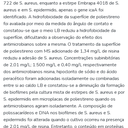
722 de S. aureus, enquanto a estirpe Embrapa 4018 de S.
aureus e em S. epidermidis, apenas o gene icaA foi
identificado. A hidrofobicidade da superfície de poliestireno
foi avaliada por meio da medida do ângulo de contato e
constatou-se que o meio LB reduziu a hidrofobicidade da
superfície, dificultando a observação do efeito dos
antimicrobianos sobre a mesma. O tratamento da superfície
de poliestireno com MS adicionado de 1,34 mg/L de nisina
reduziu a adesão de S. aureus. Concentrações subinibitórias
de 2,01 mg/L; 1.500 mg/L e 0,40 mg/L respectivamente
dos antimicrobianos nisina, hipoclorito de sódio e do ácido
peracético foram adicionadas isoladamente ou combinadas
entre si ao caldo LB e constatou-se a diminuição da formação
de biofilmes pela cultura mista de estirpes de S. aureus e por
S. epidermidis em microplacas de poliestireno quando os
antimicrobianos agiram isoladamente. A composição de
polissacarídeos e DNA nos biofilmes de S. aureus e S.
epidermidis foi alterada quando o cultivo ocorreu na presença
de 2,01 mg/L de nisina. Entretanto, o conteúdo em proteínas