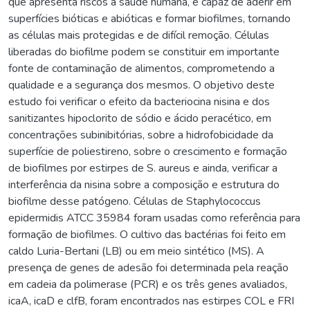
que apresenta riscos a saúde humana, é capaz de aderir em
superfícies bióticas e abióticas e formar biofilmes, tornando
as células mais protegidas e de difícil remoção. Células
liberadas do biofilme podem se constituir em importante
fonte de contaminação de alimentos, comprometendo a
qualidade e a segurança dos mesmos. O objetivo deste
estudo foi verificar o efeito da bacteriocina nisina e dos
sanitizantes hipoclorito de sódio e ácido peracético, em
concentrações subinibitórias, sobre a hidrofobicidade da
superfície de poliestireno, sobre o crescimento e formação
de biofilmes por estirpes de S. aureus e ainda, verificar a
interferência da nisina sobre a composição e estrutura do
biofilme desse patógeno. Células de Staphylococcus
epidermidis ATCC 35984 foram usadas como referência para
formação de biofilmes. O cultivo das bactérias foi feito em
caldo Luria-Bertani (LB) ou em meio sintético (MS). A
presença de genes de adesão foi determinada pela reação
em cadeia da polimerase (PCR) e os três genes avaliados,
icaA, icaD e clfB, foram encontrados nas estirpes COL e FRI