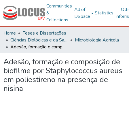
Communities
All of
Oth
&
Statistics
DSpace
inform
Collections
Home
Teses e Dissertações
Ciências Biológicas e da Saúde
Microbiologia Agrícola
Adesão, formação e composição de biofilme por Staphylococcus aureus em poliestireno na presença de nisina
Adesão, formação e composição de
biofilme por Staphylococcus aureus
em poliestireno na presença de
nisina