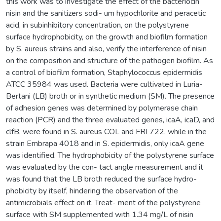
this work was to investigate the effect of the bacteriocin
nisin and the sanitizers sodi- um hypochlorite and peracetic
acid, in subinhibitory concentration, on the polystyrene
surface hydrophobicity, on the growth and biofilm formation
by S. aureus strains and also, verify the interference of nisin
on the composition and structure of the pathogen biofilm. As
a control of biofilm formation, Staphylococcus epidermidis
ATCC 35984 was used. Bacteria were cultivated in Luria-
Bertani (LB) broth or in synthetic medium (SM). The presence
of adhesion genes was determined by polymerase chain
reaction (PCR) and the three evaluated genes, icaA, icaD, and
clfB, were found in S. aureus COL and FRI 722, while in the
strain Embrapa 4018 and in S. epidermidis, only icaA gene
was identified. The hydrophobicity of the polystyrene surface
was evaluated by the con- tact angle measurement and it
was found that the LB broth reduced the surface hydro-
phobicity by itself, hindering the observation of the
antimicrobials effect on it. Treat- ment of the polystyrene
surface with SM supplemented with 1.34 mg/L of nisin