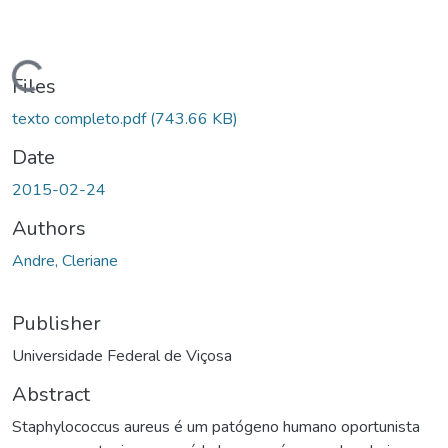
ding...
Files
texto completo.pdf
(743.66 KB)
Date
2015-02-24
Authors
Andre, Cleriane
Publisher
Universidade Federal de Viçosa
Abstract
Staphylococcus aureus é um patógeno humano oportunista