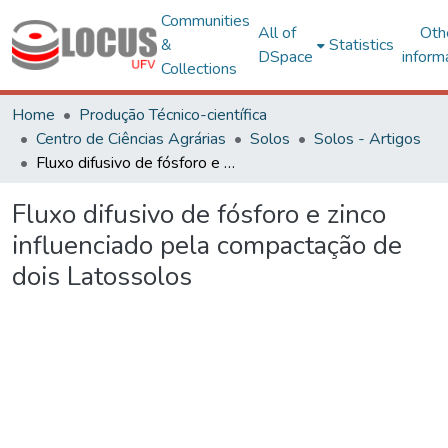
Communities
All of
Oth
&
Statistics
DSpace
inform
Collections
Home
Produção Técnico-científica
Centro de Ciências Agrárias
Solos
Solos - Artigos
Fluxo difusivo de fósforo e zinco influenciado pela compactação de dois Latossolos
Fluxo difusivo de fósforo e zinco
influenciado pela compactação de
dois Latossolos