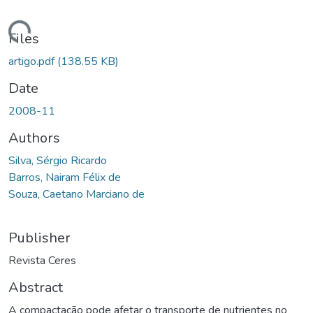
ding...
Files
artigo.pdf
(138.55 KB)
Date
2008-11
Authors
Silva, Sérgio Ricardo
Barros, Nairam Félix de
Souza, Caetano Marciano de
Publisher
Revista Ceres
Abstract
A compactação pode afetar o transporte de nutrientes no