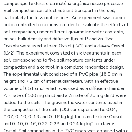
composição textural e da matéria orgânica nesse processo.
Soil compaction can affect nutrient transport in the soil,
particularly the less mobile ones. An experiment was carried
out in controlled conditions in order to evaluate the effects of
soil compaction, under different gravimetric water contents,
on soil bulk density and diffusive flux of P and Zn. Two
Oxisols were used: a loam Oxisol (LV1) and a clayey Oxisol
(LV2). The experiment consisted of six treatments in each
soil, corresponding to five soil moisture contents under
compaction and a control, in a complete randomized design.
The experimental unit consisted of a PVC pipe (18.5 cm in
height and 7.2 cm of internal diameter), with an effective
volume of 651 cm3, which was used as a diffusion chamber.
A P rate of 100 mg dm'3 and a Zn rate of 20 mg dm'3 were
added to the soils. The gravimetric water contents used in
the compaction of the soils (UC) corresponded to: 0.04,
0.07, 0. 10, 0. 13 and 0. 16 kg kg] for loam texture Oxisol
and 0. 10, 0. 16, 0.22, 0.28 and 0.34 kg kg" for clayey
Oxisol. Soil compaction in the PVC pipes was obtained with a