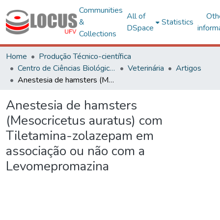
Communities
All of
Oth
&
Statistics
DSpace
inform
Collections
Home
Produção Técnico-científica
Centro de Ciências Biológicas e da Saúde
Veterinária
Artigos
Anestesia de hamsters (Mesocricetus auratus) com Tiletamina-zolazepam em associação ou não com a Levomepromazina
Anestesia de hamsters
(Mesocricetus auratus) com
Tiletamina-zolazepam em
associação ou não com a
Levomepromazina