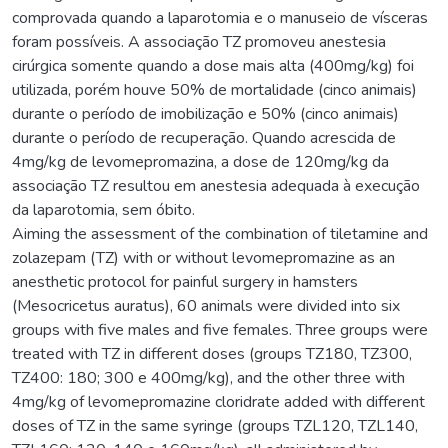
comprovada quando a laparotomia e o manuseio de vísceras
foram possíveis. A associação TZ promoveu anestesia
cirúrgica somente quando a dose mais alta (400mg/kg) foi
utilizada, porém houve 50% de mortalidade (cinco animais)
durante o período de imobilização e 50% (cinco animais)
durante o período de recuperação. Quando acrescida de
4mg/kg de levomepromazina, a dose de 120mg/kg da
associação TZ resultou em anestesia adequada à execução
da laparotomia, sem óbito.
Aiming the assessment of the combination of tiletamine and
zolazepam (TZ) with or without levomepromazine as an
anesthetic protocol for painful surgery in hamsters
(Mesocricetus auratus), 60 animals were divided into six
groups with five males and five females. Three groups were
treated with TZ in different doses (groups TZ180, TZ300,
TZ400: 180; 300 e 400mg/kg), and the other three with
4mg/kg of levomepromazine cloridrate added with different
doses of TZ in the same syringe (groups TZL120, TZL140,