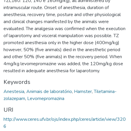
TZL160: 120, 140 e 160mg/kg), all administered by
intramuscular route. Onset of anesthesia, duration of
anesthesia, recovery time, posture and other physiological
and clinical changes manifested by the animals were
evaluated. The analgesia was confirmed when the execution
of laparotomy and visceral manipulation was possible. TZ
promoted anesthesia only in the higher dose (400mg/kg)
however, 50% (five animals) died in the anesthetic period
and other 50% (five animals) in the recovery period. When
4mg/kg levomepromazine was added, the 120mg/kg dose
resulted in adequate anesthesia for laparotomy.
Keywords
Anestesia
,
Animais de laboratório
,
Hamster
,
Tiletamina-
zolazepam
,
Levomepromazina
URI
http://www.ceres.ufv.br/ojs/index.php/ceres/article/view/320
6