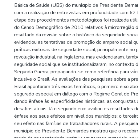
Básica de Saúde (UBS) do município de Presidente Bernar
com a realização de entrevistas em profundidade com 62 f
etapa dos procedimentos metodológicos foi realizada uti
do Censo Demográfico de 2010 relativos à microrregião d
resultado da revisão sobre o histórico da seguridade soci
evidenciou as tentativas de promoção do amparo social q
práticas exitosas de seguridade social, principalmente no 
revolução industrial, na Inglaterra, mas evidenciaram, ta
seguridade social que se institucionalizaram, no contexto
Segunda Guerra, propagando-se como referência para vár
inclusive o Brasil. As avaliações das pesquisas sobre a pre
Brasil apontaram três eixos temáticos, o primeiro eixo a
segurado especial em diálogo com o Regime Geral de Prev
dando ênfase às especificidades históricas, as conquistas
desafios atuais. Já o segundo eixo avaliou os resultados d
ênfase aos seus efeitos em nível dos municípios; o terceir
seu efeito nas famílias de trabalhadores rurais. A pesqui
município de Presidente Bernardes mostrou que o recebim