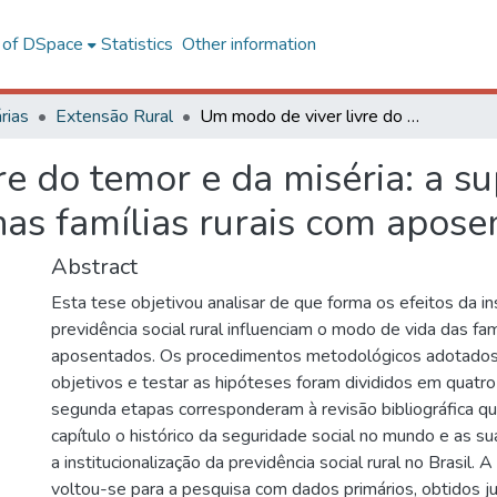
l of DSpace
Statistics
Other information
rias
Extensão Rural
Um modo de viver livre do temor e da miséria: a superação da precarização da vida nas famílias rurais com aposentados
e do temor e da miséria: a s
nas famílias rurais com apos
Abstract
Esta tese objetivou analisar de que forma os efeitos da in
previdência social rural influenciam o modo de vida das fam
aposentados. Os procedimentos metodológicos adotados 
objetivos e testar as hipóteses foram divididos em quatro
segunda etapas corresponderam à revisão bibliográfica q
capítulo o histórico da seguridade social no mundo e as su
a institucionalização da previdência social rural no Brasil. A
voltou-se para a pesquisa com dados primários, obtidos j