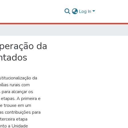
Log In
uperação da
entados
stitucionalização da
ílias rurais com
para alcançar os
 etapas. A primeira e
ue trouxe em um
as contribuições para
 terceira etapa
unto a Unidade