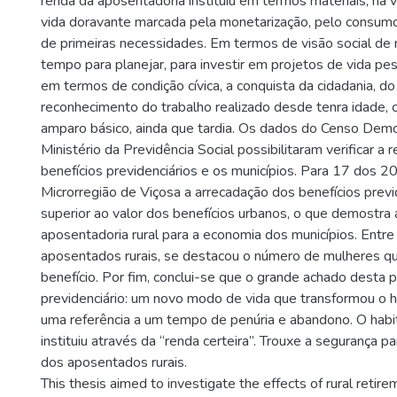
renda da aposentadoria instituiu em termos materiais, na 
vida doravante marcada pela monetarização, pelo consum
de primeiras necessidades. Em termos de visão social de 
tempo para planejar, para investir em projetos de vida pes
em termos de condição cívica, a conquista da cidadania, d
reconhecimento do trabalho realizado desde tenra idade,
amparo básico, ainda que tardia. Os dados do Censo Dem
Ministério da Previdência Social possibilitaram verificar a 
benefícios previdenciários e os municípios. Para 17 dos 20
Microrregião de Viçosa a arrecadação dos benefícios previd
superior ao valor dos benefícios urbanos, o que demostra 
aposentadoria rural para a economia dos municípios. Entr
aposentados rurais, se destacou o número de mulheres q
benefício. Por fim, conclui-se que o grande achado desta p
previdenciário: um novo modo de vida que transformou o h
uma referência a um tempo de penúria e abandono. O habit
instituiu através da “renda certeira”. Trouxe a segurança p
dos aposentados rurais.
This thesis aimed to investigate the effects of rural retire