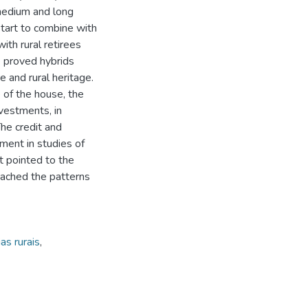
medium and long
start to combine with
ith rural retirees
fe proved hybrids
 and rural heritage.
e of the house, the
nvestments, in
he credit and
tment in studies of
t pointed to the
oached the patterns
as rurais
,