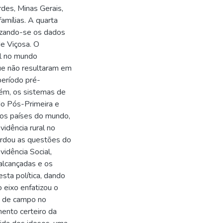
des, Minas Gerais,
amílias. A quarta
lizando-se os dados
e Viçosa. O
al no mundo
ue não resultaram em
período pré-
mbém, os sistemas de
 do Pós-Primeira e
ios países do mundo,
vidência rural no
bordou as questões do
idência Social,
 alcançadas e os
esta política, dando
o eixo enfatizou o
sa de campo no
ento certeiro da