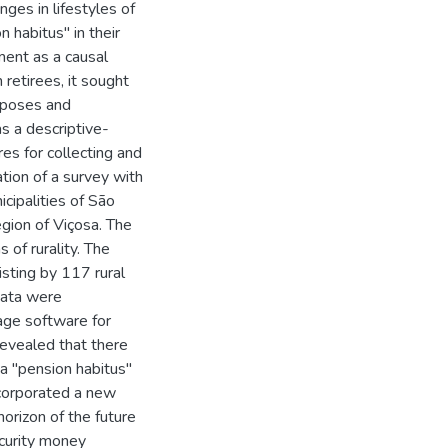
nges in lifestyles of
n habitus" in their
ement as a causal
h retirees, it sought
urposes and
as a descriptive-
es for collecting and
ation of a survey with
cipalities of São
gion of Viçosa. The
 of rurality. The
sting by 117 rural
data were
age software for
revealed that there
 a "pension habitus"
incorporated a new
orizon of the future
ecurity money