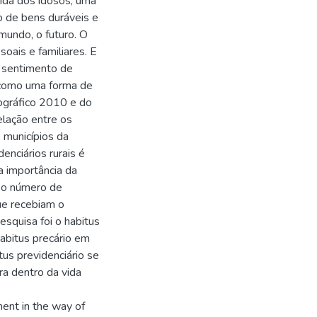
vida dos idosos, uma
o de bens duráveis e
mundo, o futuro. O
soais e familiares. E
o sentimento de
 como uma forma de
ográfico 2010 e do
relação entre os
 municípios da
enciários rurais é
a importância da
e o número de
ue recebiam o
esquisa foi o habitus
abitus precário em
us previdenciário se
ara dentro da vida
ment in the way of