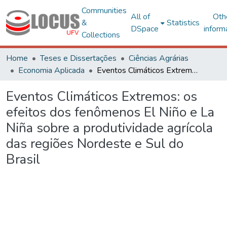
Communities
All of
Oth
&
Statistics
DSpace
inform
Collections
Home
Teses e Dissertações
Ciências Agrárias
Economia Aplicada
Eventos Climáticos Extremos: os efeitos dos fenômenos El Niño e La Niña sobre a produtividade agrícola das regiões Nordeste e Sul do Brasil
Eventos Climáticos Extremos: os
efeitos dos fenômenos El Niño e La
Niña sobre a produtividade agrícola
das regiões Nordeste e Sul do
Brasil