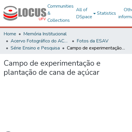
Communities
All of
Oth
&
Statistics
DSpace
inform
Collections
Home
Memória Institucional
Acervo Fotográfico do ACH-UFV
Fotos da ESAV
Série Ensino e Pesquisa
Campo de experimentação e plantação de cana de açúcar
Campo de experimentação e
plantação de cana de açúcar
ading...