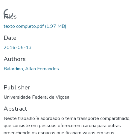
Loading...
Files
texto completo.pdf
(1.97 MB)
Date
2016-05-13
Authors
Balardino, Allan Fernandes
Publisher
Universidade Federal de Viçosa
Abstract
Neste trabalho ́e abordado o tema transporte compartilhado,
que consiste em pessoas oferecerem carona para outras
preenchendo os espacos que ficariam vazios em seus