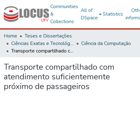
Communities
All of
Oth
&
Statistics
DSpace
inform
Collections
Home
Teses e Dissertações
Ciências Exatas e Tecnológicas
Ciência da Computação
Transporte compartilhado com atendimento suficientemente próximo de passageiros
Transporte compartilhado com
atendimento suficientemente
próximo de passageiros