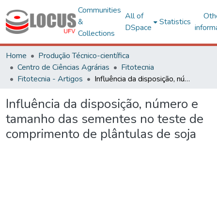
Communities
All of
Oth
&
Statistics
DSpace
inform
Collections
Home
Produção Técnico-científica
Centro de Ciências Agrárias
Fitotecnia
Fitotecnia - Artigos
Influência da disposição, número e tamanho das sementes no teste de comprimento de plântulas de soja
Influência da disposição, número e
tamanho das sementes no teste de
comprimento de plântulas de soja