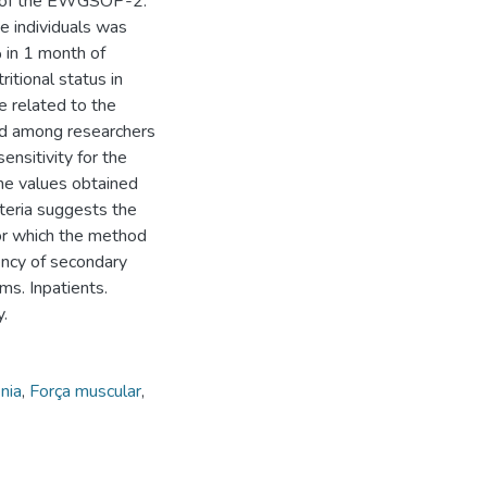
ns of the EWGSOP-2.
se individuals was
 in 1 month of
ritional status in
se related to the
ed among researchers
ensitivity for the
the values obtained
eria suggests the
for which the method
uency of secondary
ms. Inpatients.
y.
nia
,
Força muscular
,