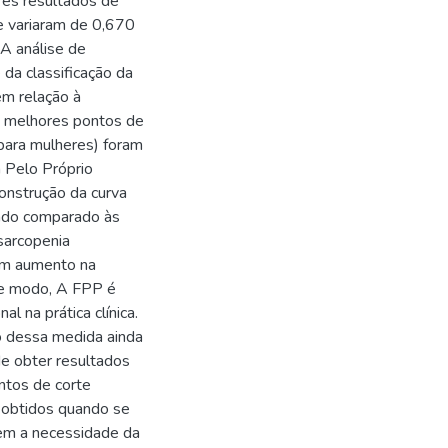
res resultados de
e variaram de 0,670
 A análise de
 da classificação da
em relação à
Os melhores pontos de
para mulheres) foram
 Pelo Próprio
construção da curva
ndo comparado às
sarcopenia
com aumento na
se modo, A FPP é
l na prática clínica.
o dessa medida ainda
de obter resultados
ntos de corte
 obtidos quando se
em a necessidade da