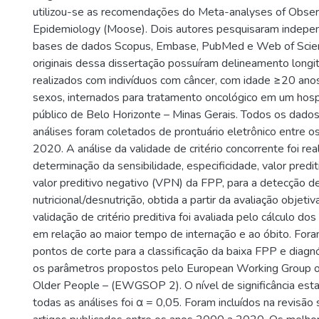
utilizou-se as recomendações do Meta-analyses of Observ
Epidemiology (Moose). Dois autores pesquisaram indep
bases de dados Scopus, Embase, PubMed e Web of Scie
originais dessa dissertação possuíram delineamento longit
realizados com indivíduos com câncer, com idade ≥20 ano
sexos, internados para tratamento oncológico em um hospit
público de Belo Horizonte – Minas Gerais. Todos os dados
análises foram coletados de prontuário eletrônico entre 
2020. A análise da validade de critério concorrente foi rea
determinação da sensibilidade, especificidade, valor predi
valor preditivo negativo (VPN) da FPP, para a detecção de
nutricional/desnutrição, obtida a partir da avaliação objetiv
validação de critério preditiva foi avaliada pelo cálculo 
em relação ao maior tempo de internação e ao óbito. Fo
pontos de corte para a classificação da baixa FPP e diagn
os parâmetros propostos pelo European Working Group o
Older People – (EWGSOP 2). O nível de significância esta
todas as análises foi α = 0,05. Foram incluídos na revisão