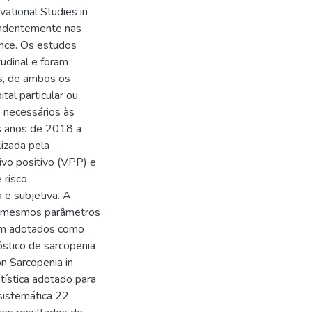
ational Studies in
endentemente nas
nce. Os estudos
udinal e foram
s, de ambos os
al particular ou
 necessários às
os anos de 2018 a
lizada pela
tivo positivo (VPP) e
 risco
a e subjetiva. A
dos mesmos parâmetros
ram adotados como
óstico de sarcopenia
n Sarcopenia in
tística adotado para
 sistemática 22