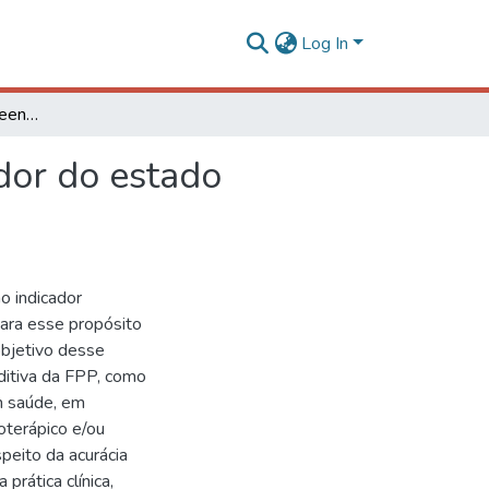
Log In
Validade da força de preensão palmar como indicador do estado nutricional em pacientes com câncer hospitalizados
dor do estado
s
o indicador
para esse propósito
objetivo desse
editiva da FPP, como
em saúde, em
oterápico e/ou
speito da acurácia
prática clínica,