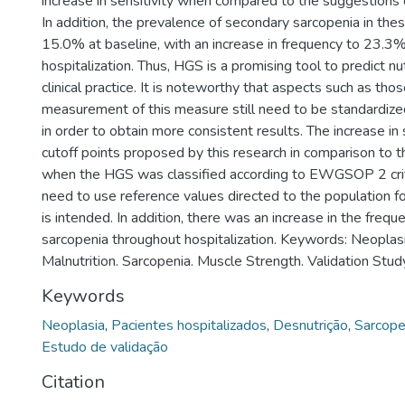
increase in sensitivity when compared to the suggestio
In addition, the prevalence of secondary sarcopenia in the
15.0% at baseline, with an increase in frequency to 23.3%
hospitalization. Thus, HGS is a promising tool to predict nut
clinical practice. It is noteworthy that aspects such as tho
measurement of this measure still need to be standardiz
in order to obtain more consistent results. The increase in s
cutoff points proposed by this research in comparison to 
when the HGS was classified according to EWGSOP 2 crit
need to use reference values directed to the population 
is intended. In addition, there was an increase in the freq
sarcopenia throughout hospitalization. Keywords: Neoplas
Malnutrition. Sarcopenia. Muscle Strength. Validation Stud
Keywords
Neoplasia
,
Pacientes hospitalizados
,
Desnutrição
,
Sarcope
Estudo de validação
Citation