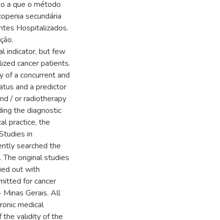
ção a que o método
copenia secundária
ntes Hospitalizados.
ção.
l indicator, but few
alized cancer patients.
ty of a concurrent and
tatus and a predictor
nd / or radiotherapy
ding the diagnostic
al practice, the
Studies in
ntly searched the
he original studies
ried out with
mitted for cancer
- Minas Gerais. All
ronic medical
the validity of the