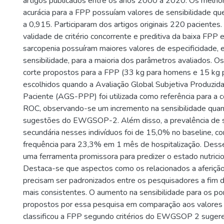
artigos publicados entre os anos 2000 a 2020. Os melho
acurácia para a FPP possuíam valores de sensibilidade qu
a 0,915. Participaram dos artigos originais 220 pacientes.
validade de critério concorrente e preditiva da baixa FPP e
sarcopenia possuíram maiores valores de especificidade, 
sensibilidade, para a maioria dos parâmetros avaliados. 
corte propostos para a FPP (33 kg para homens e 15 kg 
escolhidos quando a Avaliação Global Subjetiva Produzida
Paciente (AGS-PPP) foi utilizada como referência para a 
ROC, observando-se um incremento na sensibilidade qua
sugestões do EWGSOP-2. Além disso, a prevalência de 
secundária nesses indivíduos foi de 15,0% no baseline, 
frequência para 23,3% em 1 mês de hospitalização. Des
uma ferramenta promissora para predizer o estado nutriciona
Destaca-se que aspectos como os relacionados a aferiçã
precisam ser padronizados entre os pesquisadores a fim 
mais consistentes. O aumento na sensibilidade para os po
propostos por essa pesquisa em comparação aos valores
classificou a FPP segundo critérios do EWGSOP 2 suger