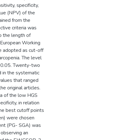
ivity, specificity,
alue (NPV) of the
tained from the
ctive criteria was
o the length of
e European Working
 adopted as cut-off
arcopenia. The level
 = 0.05. Twenty-two
 in the systematic
values that ranged
e original articles.
ria of the low HGS
ificity, in relation
he best cutoff points
en) were chosen
ent (PG- SGA) was
 observing an