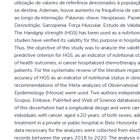
utilização de valores de referência direcionados à popula
se destina. Ademais, houve aumento na frequência de sar
ao longo da internação. Palavras-chave: Neoplasias. Pacie
Desnutrição. Sarcopenia. Força Muscular. Estudo de Valida
The Handgrip strength (HGS) has been used as a nutritiona
studies have verified its validity for this purpose in hospit
Thus, the objective of this study was to analyze the validi
predictive criterion for HGS, as an indicator of nutritional s
of health outcomes, in cancer hospitalized chemotherapy a
patients. For the systematic review of the literature regar
accuracy of HGS as an indicator of nutritional status in clinic
recommendations of the Meta-analyzes of Observational 
Epidemiology (Moose) were used. Two authors independe
Scopus, Embase, PubMed and Web of Science databases. T
of this dissertation had a longitudinal design and were car
individuals with cancer, aged ≥20 years, of both sexes, ad
treatment in a private or public hospital in Belo Horizonte 
data necessary for the analyzes were collected from elect
records between the years 2018 to 2020. The analysis of 