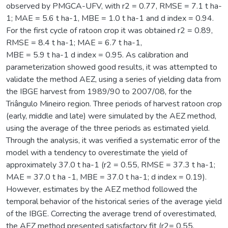
observed by PMGCA-UFV, with r2 = 0.77, RMSE = 7.1 t ha-
1; MAE = 5.6 t ha-1, MBE = 1.0 t ha-1 and d index = 0.94.
For the first cycle of ratoon crop it was obtained r2 = 0.89,
RMSE = 8.4 t ha-1; MAE = 6.7 t ha-1,
MBE = 5.9 t ha-1 d index = 0.95. As calibration and
parameterization showed good results, it was attempted to
validate the method AEZ, using a series of yielding data from
the IBGE harvest from 1989/90 to 2007/08, for the
Triângulo Mineiro region. Three periods of harvest ratoon crop
(early, middle and late) were simulated by the AEZ method,
using the average of the three periods as estimated yield.
Through the analysis, it was verified a systematic error of the
model with a tendency to overestimate the yield of
approximately 37.0 t ha-1 (r2 = 0.55, RMSE = 37.3 t ha-1;
MAE = 37.0 t ha -1, MBE = 37.0 t ha-1; d index = 0.19).
However, estimates by the AEZ method followed the
temporal behavior of the historical series of the average yield
of the IBGE. Correcting the average trend of overestimated,
the AEZ method presented satisfactory fit (r2= 0.55,