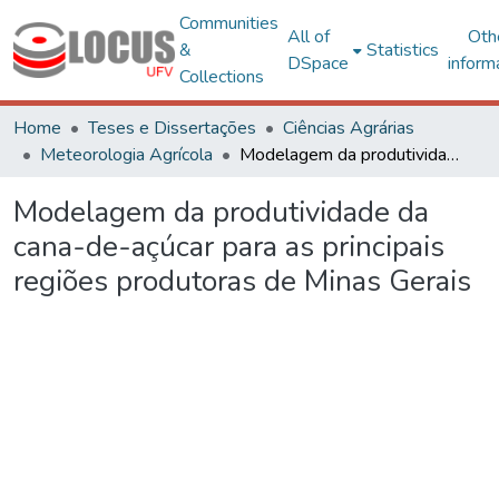
Communities
All of
Oth
&
Statistics
DSpace
inform
Collections
Home
Teses e Dissertações
Ciências Agrárias
Meteorologia Agrícola
Modelagem da produtividade da cana-de-açúcar para as principais regiões produtoras de Minas Gerais
Modelagem da produtividade da
cana-de-açúcar para as principais
regiões produtoras de Minas Gerais