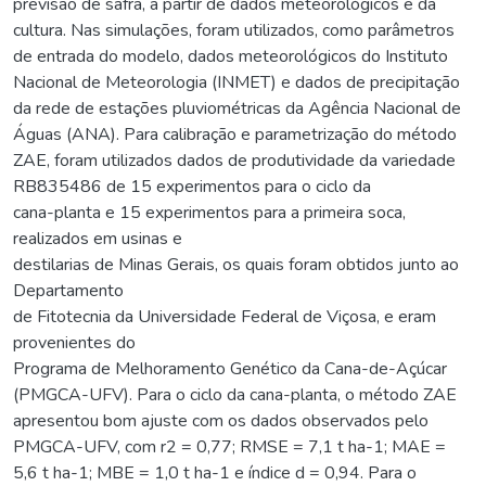
previsão de safra, a partir de dados meteorológicos e da
cultura. Nas simulações, foram utilizados, como parâmetros
de entrada do modelo, dados meteorológicos do Instituto
Nacional de Meteorologia (INMET) e dados de precipitação
da rede de estações pluviométricas da Agência Nacional de
Águas (ANA). Para calibração e parametrização do método
ZAE, foram utilizados dados de produtividade da variedade
RB835486 de 15 experimentos para o ciclo da
cana-planta e 15 experimentos para a primeira soca,
realizados em usinas e
destilarias de Minas Gerais, os quais foram obtidos junto ao
Departamento
de Fitotecnia da Universidade Federal de Viçosa, e eram
provenientes do
Programa de Melhoramento Genético da Cana-de-Açúcar
(PMGCA-UFV). Para o ciclo da cana-planta, o método ZAE
apresentou bom ajuste com os dados observados pelo
PMGCA-UFV, com r2 = 0,77; RMSE = 7,1 t ha-1; MAE =
5,6 t ha-1; MBE = 1,0 t ha-1 e índice d = 0,94. Para o