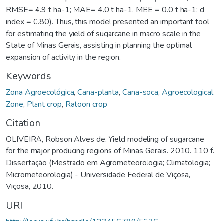
RMSE= 4.9 t ha-1; MAE= 4.0 t ha-1, MBE = 0.0 t ha-1; d
index = 0.80). Thus, this model presented an important tool
for estimating the yield of sugarcane in macro scale in the
State of Minas Gerais, assisting in planning the optimal
expansion of activity in the region.
Keywords
Zona Agroecológica
,
Cana-planta
,
Cana-soca
,
Agroecological
Zone
,
Plant crop
,
Ratoon crop
Citation
OLIVEIRA, Robson Alves de. Yield modeling of sugarcane
for the major producing regions of Minas Gerais. 2010. 110 f.
Dissertação (Mestrado em Agrometeorologia; Climatologia;
Micrometeorologia) - Universidade Federal de Viçosa,
Viçosa, 2010.
URI