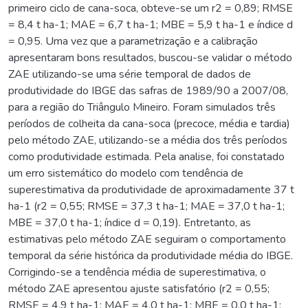
primeiro ciclo de cana-soca, obteve-se um r2 = 0,89; RMSE
= 8,4 t ha-1; MAE = 6,7 t ha-1; MBE = 5,9 t ha-1 e índice d
= 0,95. Uma vez que a parametrização e a calibração
apresentaram bons resultados, buscou-se validar o método
ZAE utilizando-se uma série temporal de dados de
produtividade do IBGE das safras de 1989/90 a 2007/08,
para a região do Triângulo Mineiro. Foram simulados três
períodos de colheita da cana-soca (precoce, média e tardia)
pelo método ZAE, utilizando-se a média dos três períodos
como produtividade estimada. Pela analise, foi constatado
um erro sistemático do modelo com tendência de
superestimativa da produtividade de aproximadamente 37 t
ha-1 (r2 = 0,55; RMSE = 37,3 t ha-1; MAE = 37,0 t ha-1;
MBE = 37,0 t ha-1; índice d = 0,19). Entretanto, as
estimativas pelo método ZAE seguiram o comportamento
temporal da série histórica da produtividade média do IBGE.
Corrigindo-se a tendência média de superestimativa, o
método ZAE apresentou ajuste satisfatório (r2 = 0,55;
RMSE = 4,9 t ha-1; MAE = 4,0 t ha-1; MBE = 0,0 t ha-1;