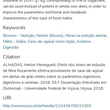
volumine of 20.47 g / kg, corresponding to 5% of sugarcane,
can be used instead of pellets in whole corn diets, in order to
improve the parameters nutritional and metabolic
characteristics of this type of food matrix.
Keywords
Bovinos - Nutrição
,
Nelore (Bovino)
,
Fibras na nutrição animal
,
Milho - Grãos
,
Cana-de-açúcar como ração
,
Acidose
,
Digestão
Citation
ALHADAS, Herlon Meneguelli. Efeito dos níveis de inclusão
de fibra fisicamente efetiva proveniente de cana-de-açúcar
em dietas de grão inteiro sobre os parâmetros ingestivos,
digestivos e ruminais. 2018. 55 f. Dissertação (Mestrado em
Zootecnia) - Universidade Federal de Viçosa, Viçosa. 2018.
URI
http://www.locus.ufv.br/handle/123456789/21002