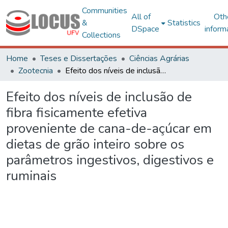
Communities
All of
Oth
&
Statistics
DSpace
inform
Collections
Home
Teses e Dissertações
Ciências Agrárias
Zootecnia
Efeito dos níveis de inclusão de fibra fisicamente efetiva proveniente de cana-de-açúcar em dietas de grão inteiro sobre os parâmetros ingestivos, digestivos e ruminais
Efeito dos níveis de inclusão de
fibra fisicamente efetiva
proveniente de cana-de-açúcar em
dietas de grão inteiro sobre os
parâmetros ingestivos, digestivos e
ruminais