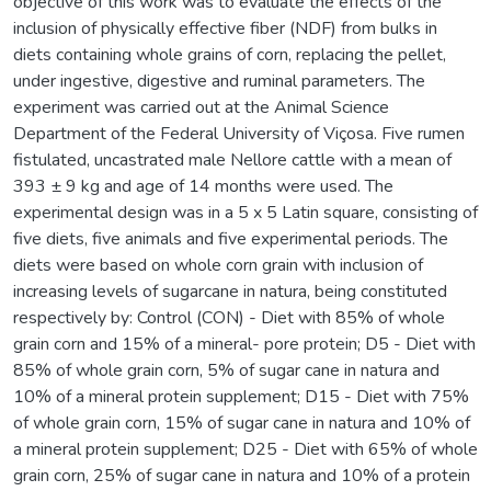
objective of this work was to evaluate the effects of the
inclusion of physically effective fiber (NDF) from bulks in
diets containing whole grains of corn, replacing the pellet,
under ingestive, digestive and ruminal parameters. The
experiment was carried out at the Animal Science
Department of the Federal University of Viçosa. Five rumen
fistulated, uncastrated male Nellore cattle with a mean of
393 ± 9 kg and age of 14 months were used. The
experimental design was in a 5 x 5 Latin square, consisting of
five diets, five animals and five experimental periods. The
diets were based on whole corn grain with inclusion of
increasing levels of sugarcane in natura, being constituted
respectively by: Control (CON) - Diet with 85% of whole
grain corn and 15% of a mineral- pore protein; D5 - Diet with
85% of whole grain corn, 5% of sugar cane in natura and
10% of a mineral protein supplement; D15 - Diet with 75%
of whole grain corn, 15% of sugar cane in natura and 10% of
a mineral protein supplement; D25 - Diet with 65% of whole
grain corn, 25% of sugar cane in natura and 10% of a protein