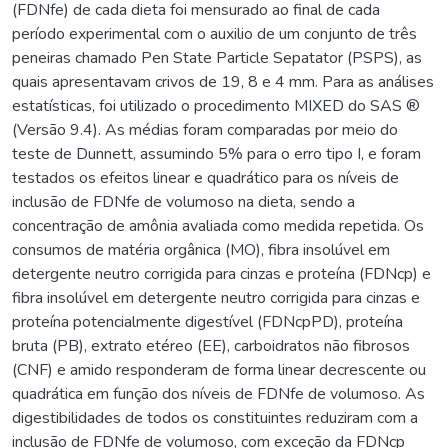
(FDNfe) de cada dieta foi mensurado ao final de cada
período experimental com o auxilio de um conjunto de três
peneiras chamado Pen State Particle Sepatator (PSPS), as
quais apresentavam crivos de 19, 8 e 4 mm. Para as análises
estatísticas, foi utilizado o procedimento MIXED do SAS ®
(Versão 9.4). As médias foram comparadas por meio do
teste de Dunnett, assumindo 5% para o erro tipo I, e foram
testados os efeitos linear e quadrático para os níveis de
inclusão de FDNfe de volumoso na dieta, sendo a
concentração de amônia avaliada como medida repetida. Os
consumos de matéria orgânica (MO), fibra insolúvel em
detergente neutro corrigida para cinzas e proteína (FDNcp) e
fibra insolúvel em detergente neutro corrigida para cinzas e
proteína potencialmente digestível (FDNcpPD), proteína
bruta (PB), extrato etéreo (EE), carboidratos não fibrosos
(CNF) e amido responderam de forma linear decrescente ou
quadrática em função dos níveis de FDNfe de volumoso. As
digestibilidades de todos os constituintes reduziram com a
inclusão de FDNfe de volumoso, com exceção da FDNcp