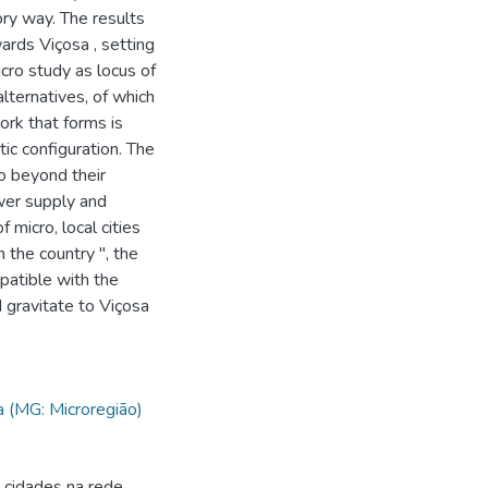
ory way. The results
ards Viçosa , setting
cro study as locus of
alternatives, of which
work that forms is
ic configuration. The
go beyond their
wer supply and
micro, local cities
n the country ", the
patible with the
 gravitate to Viçosa
a (MG: Microregião)
 cidades na rede