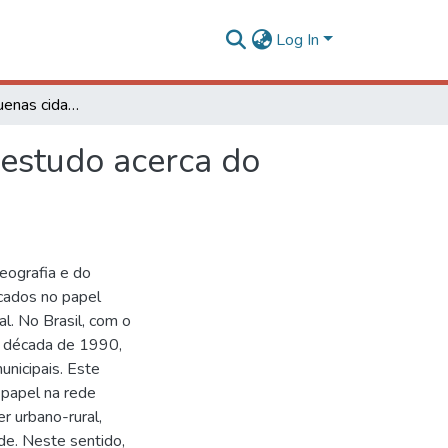
Log In
O Papel das pequenas cidades na rede urbana: um estudo acerca do desenvolvimento da microrregião de Viçosa-MG
estudo acerca do
eografia e do
cados no papel
. No Brasil, com o
a década de 1990,
nicipais. Este
 papel na rede
r urbano-rural,
de. Neste sentido,