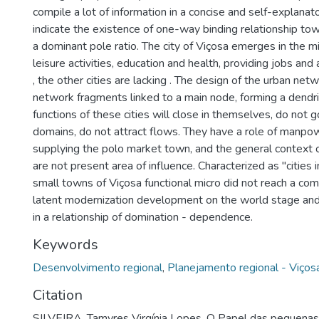
compile a lot of information in a concise and self-explanat
indicate the existence of one-way binding relationship tow
a dominant pole ratio. The city of Viçosa emerges in the mi
leisure activities, education and health, providing jobs and 
, the other cities are lacking . The design of the urban net
network fragments linked to a main node, forming a dendrit
functions of these cities will close in themselves, do not 
domains, do not attract flows. They have a role of manpo
supplying the polo market town, and the general context of 
are not present area of influence. Characterized as "cities i
small towns of Viçosa functional micro did not reach a com
latent modernization development on the world stage and
in a relationship of domination - dependence.
Keywords
Desenvolvimento regional
,
Planejamento regional - Viços
Citation
SILVEIRA, Tamyres Virgínia Lopes. O Papel das pequenas