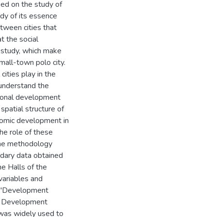
sed on the study of
udy of its essence
etween cities that
t the social
e study, which make
small-town polo city.
cities play in the
 understand the
gional development
spatial structure of
nomic development in
he role of these
 The methodology
ndary data obtained
he Halls of the
 variables and
 a "Development
on Development
 was widely used to