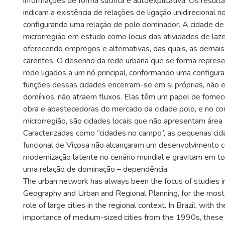
informações de forma sucinta e autoexplicativa. Os resul
indicam a existência de relações de ligação unidirecional n
configurando uma relação de polo dominador. A cidade de
microrregião em estudo como locus das atividades de laze
oferecendo empregos e alternativas, das quais, as demais
carentes. O desenho da rede urbana que se forma repres
rede ligados a um nó principal, conformando uma configura
funções dessas cidades encerram-se em si próprias, não 
domínios, não atraem fluxos. Elas têm um papel de forne
obra e abastecedoras do mercado da cidade polo, e no co
microrregião, são cidades locais que não apresentam área d
Caracterizadas como “cidades no campo”, as pequenas cid
funcional de Viçosa não alcançaram um desenvolvimento 
modernização latente no cenário mundial e gravitam em t
uma relação de dominação – dependência.
The urban network has always been the focus of studies i
Geography and Urban and Regional Planning, for the most
role of large cities in the regional context. In Brazil, with 
importance of medium-sized cities from the 1990s, these