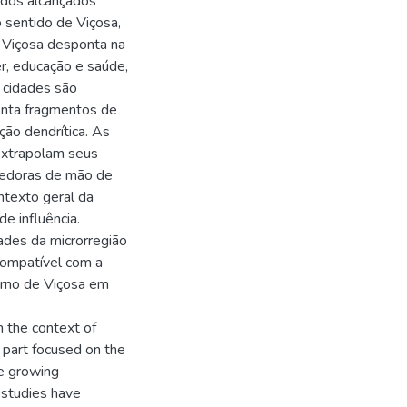
tados alcançados
o sentido de Viçosa,
 Viçosa desponta na
r, educação e saúde,
 cidades são
enta fragmentos de
ção dendrítica. As
extrapolam seus
cedoras de mão de
ntexto geral da
e influência.
ades da microrregião
compatível com a
orno de Viçosa em
n the context of
 part focused on the
the growing
 studies have