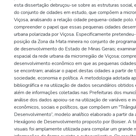
esta dissertação debruçou-se sobre as estruturas social, 
do conjunto de cidades em estudo, que compõem a microrr
Viçosa, analisando a relação cidade pequena-cidade polo. 
compreender o papel que essas pequenas cidades dese
urbana polarizada por Viçosa. Especificamente pretendeu
posição da Zona da Mata mineira no conjunto de programa
de desenvolvimento do Estado de Minas Gerais; examinar a
espacial da rede urbana da microrregião de Viçosa; compr
desenvolvimento econômico em que as pequenas cidades 
se encontram; analisar o papel destas cidades a partir de t
sociedade, economia e política. A metodologia adotada a
bibliográfica e na utilização de dados secundários obtidos 
além de informações coletadas nas Prefeituras dos municí
análise dos dados apoiou-se na utilização de variáveis e i
econômicos, sociais e políticos, que compõem um "Triângu
Desenvolvimento”, modelo analítico elaborado a partir da
Hexágono de Desenvolvimento proposto por Boisier. A t
visuais foi amplamente utilizada para compilar um grande