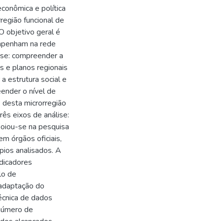
econômica e política
egião funcional de
O objetivo geral é
mpenham na rede
-se: compreender a
s e planos regionais
 estrutura social e
eender o nível de
desta microrregião
rês eixos de análise:
poiou-se na pesquisa
em órgãos oficiais,
pios analisados. A
ndicadores
lo de
 adaptação do
écnica de dados
 número de