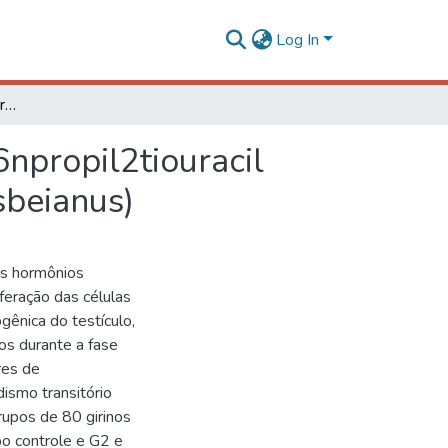
Log In
Efeito do hipotireoidismo transitório induzido pelo 6­n­propil­2­tiouracil (PTU) sobre o testículo de rã­touro (Lithobates catesbeianus)
­propil­2­tiouracil
sbeianus)
os hormônios
feração das células
gênica do testículo,
os durante a fase
res de
ismo transitório
grupos de 80 girinos
o controle e G2 e