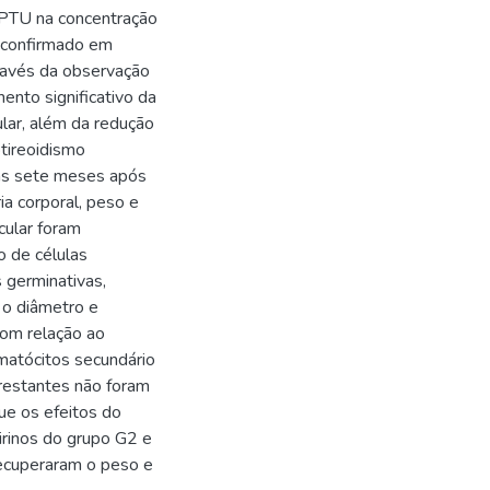
 PTU na concentração
i confirmado em
ravés da observação
ento significativo da
ular, além da redução
otireoidismo
das sete meses após
ia corporal, peso e
cular foram
o de células
s germinativas,
e o diâmetro e
com relação ao
matócitos secundário
 restantes não foram
ue os efeitos do
girinos do grupo G2 e
recuperaram o peso e