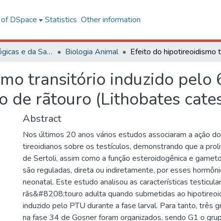
l of DSpace
Statistics
Other information
Ciências Biológicas e da Saúde
Biologia Animal
mo transitório induzido pelo 6­n
o de rã­touro (Lithobates cate
Abstract
Nos últimos 20 anos vários estudos associaram a ação d
tireoidianos sobre os testículos, demonstrando que a proli
de Sertoli, assim como a função esteroidogênica e gameto
são reguladas, direta ou indiretamente, por esses hormôni
neonatal. Este estudo analisou as características testicula
rãs&#8208;touro adulta quando submetidas ao hipotireoid
induzido pelo PTU durante a fase larval. Para tanto, três 
na fase 34 de Gosner foram organizados, sendo G1 o grup