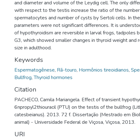
and diameter and volume of the Leydig cell. The only dif
with respect to the testis increase the ratio of the numbe
spermatocytes and number of cysts by Sertoli cells. In th
parameters were not significant differences. It is understo
of hypothyroidism are reversible in larval frogs, tadpoles
G3, which showed smaller changes in thyroid weight and 
size in adulthood.
Keywords
Espermatogênese
,
Rã-touro
,
Hormônios tireoidianos
,
Spe
Bullfrog
,
Thyroid hormones
Citation
PACHECO, Camila Mariangela. Effect of transient hypothy
6­n­propyl­2­thiouracil (PTU) on the testis of the bullfrog (L
catesbeianus). 2013. 72 f. Dissertação (Mestrado em Bio
animal) - Universidade Federal de Viçosa, Viçosa, 2013.
URI