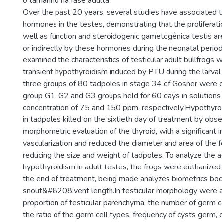
o tamanho na fase adulta.
Over the past 20 years, several studies have associated th
hormones in the testes, demonstrating that the proliferation
well as function and steroidogenic gametogênica testis are
or indirectly by these hormones during the neonatal period
examined the characteristics of testicular adult bullfrogs
transient hypothyroidism induced by PTU during the larval
three groups of 80 tadpoles in stage 34 of Gosner were o
group G1, G2 and G3 groups held for 60 days in solutions
concentration of 75 and 150 ppm, respectively.Hypothyr
in tadpoles killed on the sixtieth day of treatment by obs
morphometric evaluation of the thyroid, with a significant i
vascularization and reduced the diameter and area of the fo
reducing the size and weight of tadpoles. To analyze the ac
hypothyroidism in adult testes, the frogs were euthanize
the end of treatment, being made analyzes biometrics bo
snout&#8208;vent length.In testicular morphology were a
proportion of testicular parenchyma, the number of germ cel
the ratio of the germ cell types, frequency of cysts germ, c