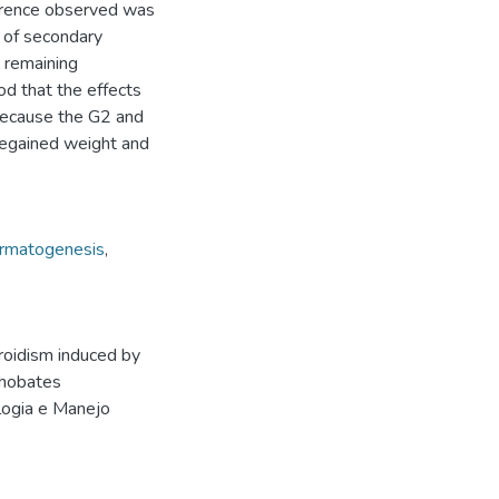
ference observed was
r of secondary
e remaining
od that the effects
 because the G2 and
regained weight and
rmatogenesis
,
roidism induced by
ithobates
logia e Manejo