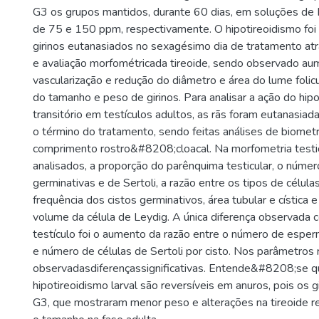
G3 os grupos mantidos, durante 60 dias, em soluções de
de 75 e 150 ppm, respectivamente. O hipotireoidismo fo
girinos eutanasiados no sexagésimo dia de tratamento at
e avaliação morfométricada tireoide, sendo observado aum
vascularização e redução do diâmetro e área do lume folic
do tamanho e peso de girinos. Para analisar a ação do hip
transitório em testículos adultos, as rãs foram eutanasia
o término do tratamento, sendo feitas análises de biometr
comprimento rostro&#8208;cloacal. Na morfometria testi
analisados, a proporção do parênquima testicular, o númer
germinativas e de Sertoli, a razão entre os tipos de célula
frequência dos cistos germinativos, área tubular e cística 
volume da célula de Leydig. A única diferença observada 
testículo foi o aumento da razão entre o número de esper
e número de células de Sertoli por cisto. Nos parâmetros
observadasdiferençassignificativas. Entende&#8208;se q
hipotireoidismo larval são reversíveis em anuros, pois os 
G3, que mostraram menor peso e alterações na tireoide 