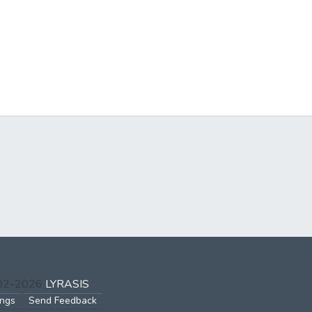
002-2026
LYRASIS
ings
Send Feedback