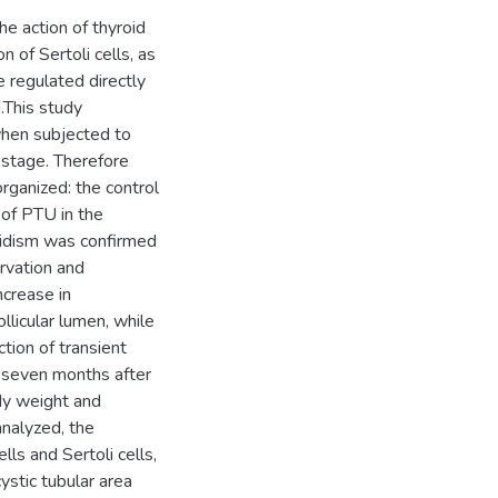
e action of thyroid
 of Sertoli cells, as
 regulated directly
.This study
 when subjected to
 stage. Therefore
rganized: the control
 of PTU in the
oidism was confirmed
ervation and
ncrease in
llicular lumen, while
tion of transient
d seven months after
dy weight and
nalyzed, the
ls and Sertoli cells,
ystic tubular area