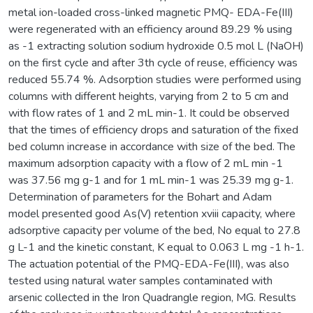
metal ion-loaded cross-linked magnetic PMQ- EDA-Fe(III)
were regenerated with an efficiency around 89.29 % using
as -1 extracting solution sodium hydroxide 0.5 mol L (NaOH)
on the first cycle and after 3th cycle of reuse, efficiency was
reduced 55.74 %. Adsorption studies were performed using
columns with different heights, varying from 2 to 5 cm and
with flow rates of 1 and 2 mL min-1. It could be observed
that the times of efficiency drops and saturation of the fixed
bed column increase in accordance with size of the bed. The
maximum adsorption capacity with a flow of 2 mL min -1
was 37.56 mg g-1 and for 1 mL min-1 was 25.39 mg g-1.
Determination of parameters for the Bohart and Adam
model presented good As(V) retention xviii capacity, where
adsorptive capacity per volume of the bed, No equal to 27.8
g L-1 and the kinetic constant, K equal to 0.063 L mg -1 h-1.
The actuation potential of the PMQ-EDA-Fe(III), was also
tested using natural water samples contaminated with
arsenic collected in the Iron Quadrangle region, MG. Results