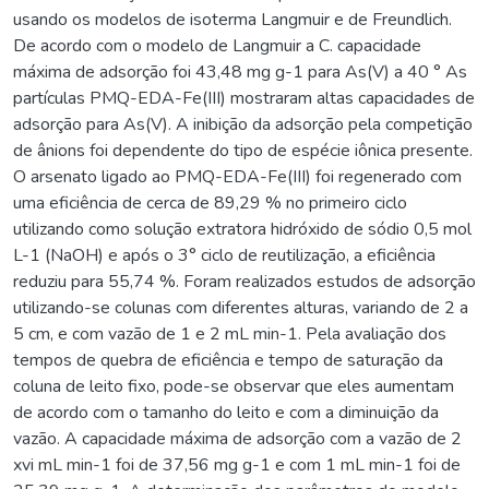
usando os modelos de isoterma Langmuir e de Freundlich.
De acordo com o modelo de Langmuir a C. capacidade
máxima de adsorção foi 43,48 mg g-1 para As(V) a 40 ° As
partículas PMQ-EDA-Fe(III) mostraram altas capacidades de
adsorção para As(V). A inibição da adsorção pela competição
de ânions foi dependente do tipo de espécie iônica presente.
O arsenato ligado ao PMQ-EDA-Fe(III) foi regenerado com
uma eficiência de cerca de 89,29 % no primeiro ciclo
utilizando como solução extratora hidróxido de sódio 0,5 mol
L-1 (NaOH) e após o 3° ciclo de reutilização, a eficiência
reduziu para 55,74 %. Foram realizados estudos de adsorção
utilizando-se colunas com diferentes alturas, variando de 2 a
5 cm, e com vazão de 1 e 2 mL min-1. Pela avaliação dos
tempos de quebra de eficiência e tempo de saturação da
coluna de leito fixo, pode-se observar que eles aumentam
de acordo com o tamanho do leito e com a diminuição da
vazão. A capacidade máxima de adsorção com a vazão de 2
xvi mL min-1 foi de 37,56 mg g-1 e com 1 mL min-1 foi de