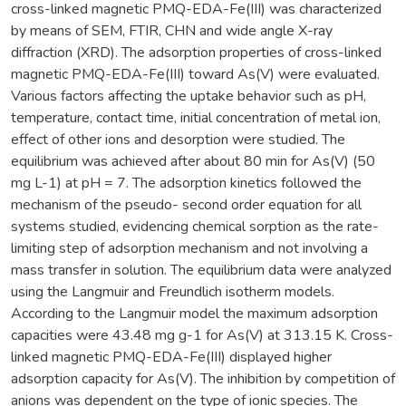
cross-linked magnetic PMQ-EDA-Fe(III) was characterized
by means of SEM, FTIR, CHN and wide angle X-ray
diffraction (XRD). The adsorption properties of cross-linked
magnetic PMQ-EDA-Fe(III) toward As(V) were evaluated.
Various factors affecting the uptake behavior such as pH,
temperature, contact time, initial concentration of metal ion,
effect of other ions and desorption were studied. The
equilibrium was achieved after about 80 min for As(V) (50
mg L-1) at pH = 7. The adsorption kinetics followed the
mechanism of the pseudo- second order equation for all
systems studied, evidencing chemical sorption as the rate-
limiting step of adsorption mechanism and not involving a
mass transfer in solution. The equilibrium data were analyzed
using the Langmuir and Freundlich isotherm models.
According to the Langmuir model the maximum adsorption
capacities were 43.48 mg g-1 for As(V) at 313.15 K. Cross-
linked magnetic PMQ-EDA-Fe(III) displayed higher
adsorption capacity for As(V). The inhibition by competition of
anions was dependent on the type of ionic species. The