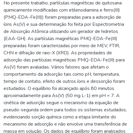
No presente trabalho, partículas magnéticas de quitosana
quimicamente modificadas com etilenodiamina e ferro(III)
(PMQ-EDA-Fe(III)) foram preparadas para a adsorção de
íons As(V) e sua determinação foi feita por Espectrometria
de Absorção Atômica utilizando um gerador de hidretos
(EAA-GH). As partículas magnéticas PMQ-EDA-Fe(III)
preparadas foram caracterizadas por meio de MEV, FTIR,
CHN e difração de raio-X (XRD). As propriedades de
adsorção das partículas magnéticas PMQ-EDA-Fe(III) para
As(V) foram avaliadas. Vários fatores que afetam o
comportamento da adsorção tais como pH, temperatura,
tempo de contato, efeito de outros íons e dessorção foram
estudados. O equilíbrio foi alcançado após 80 minutos
aproximadamente para As(V) (50 mg L-1) em pH = 7. A
cinética de adsorção segue o mecanismo da equação de
pseudo-segunda ordem para todos os sistemas estudados,
evidenciando sorção química como a etapa limitante do
mecanismo de adsorção e não envolve uma transferência de
massa em solução. Os dados de equilíbrio foram analisados