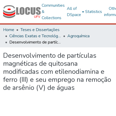
Communities
All of
Oth
&
Statistics
DSpace
inform
Collections
Home
Teses e Dissertações
Ciências Exatas e Tecnológicas
Agroquímica
Desenvolvimento de partículas magnéticas de quitosana modificadas com etilenodiamina e ferro (III) e seu emprego na remoção de arsênio (V) de águas
Desenvolvimento de partículas
magnéticas de quitosana
modificadas com etilenodiamina e
ferro (III) e seu emprego na remoção
de arsênio (V) de águas