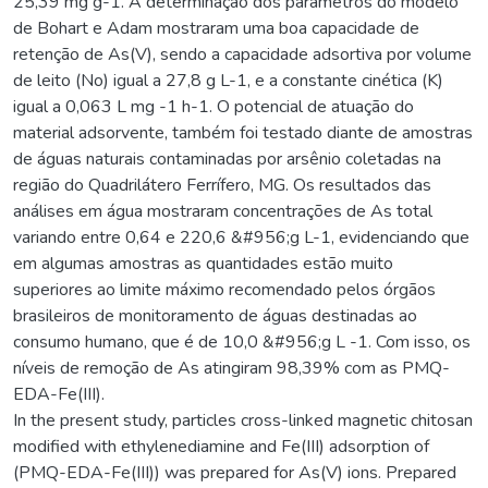
25,39 mg g-1. A determinação dos parâmetros do modelo
de Bohart e Adam mostraram uma boa capacidade de
retenção de As(V), sendo a capacidade adsortiva por volume
de leito (No) igual a 27,8 g L-1, e a constante cinética (K)
igual a 0,063 L mg -1 h-1. O potencial de atuação do
material adsorvente, também foi testado diante de amostras
de águas naturais contaminadas por arsênio coletadas na
região do Quadrilátero Ferrífero, MG. Os resultados das
análises em água mostraram concentrações de As total
variando entre 0,64 e 220,6 &#956;g L-1, evidenciando que
em algumas amostras as quantidades estão muito
superiores ao limite máximo recomendado pelos órgãos
brasileiros de monitoramento de águas destinadas ao
consumo humano, que é de 10,0 &#956;g L -1. Com isso, os
níveis de remoção de As atingiram 98,39% com as PMQ-
EDA-Fe(III).
In the present study, particles cross-linked magnetic chitosan
modified with ethylenediamine and Fe(III) adsorption of
(PMQ-EDA-Fe(III)) was prepared for As(V) ions. Prepared