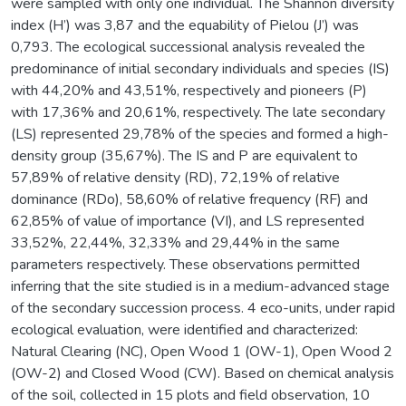
were sampled with only one individual. The Shannon diversity
index (H’) was 3,87 and the equability of Pielou (J’) was
0,793. The ecological successional analysis revealed the
predominance of initial secondary individuals and species (IS)
with 44,20% and 43,51%, respectively and pioneers (P)
with 17,36% and 20,61%, respectively. The late secondary
(LS) represented 29,78% of the species and formed a high-
density group (35,67%). The IS and P are equivalent to
57,89% of relative density (RD), 72,19% of relative
dominance (RDo), 58,60% of relative frequency (RF) and
62,85% of value of importance (VI), and LS represented
33,52%, 22,44%, 32,33% and 29,44% in the same
parameters respectively. These observations permitted
inferring that the site studied is in a medium-advanced stage
of the secondary succession process. 4 eco-units, under rapid
ecological evaluation, were identified and characterized:
Natural Clearing (NC), Open Wood 1 (OW-1), Open Wood 2
(OW-2) and Closed Wood (CW). Based on chemical analysis
of the soil, collected in 15 plots and field observation, 10