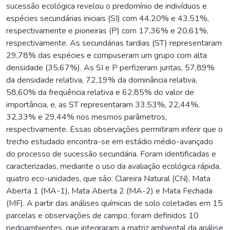
sucessão ecológica revelou o predomínio de indivíduos e
espécies secundárias iniciais (SI) com 44,20% e 43,51%,
respectivamente e pioneiras (P) com 17,36% e 20,61%,
respectivamente. As secundárias tardias (ST) representaram
29,78% das espécies e compuseram um grupo com alta
densidade (35,67%). As SI e P perfizeram juntas, 57,89%
da densidade relativa, 72,19% da dominância relativa,
58,60% da freqüência relativa e 62,85% do valor de
importância, e, as ST representaram 33,53%, 22,44%,
32,33% e 29,44% nos mesmos parâmetros,
respectivamente. Essas observações permitiram inferir que o
trecho estudado encontra-se em estádio médio-avançado
do processo de sucessão secundária. Foram identificadas e
caracterizadas, mediante o uso da avaliação ecológica rápida,
quatro eco-unidades, que são: Clareira Natural (CN), Mata
Aberta 1 (MA-1), Mata Aberta 2 (MA-2) e Mata Fechada
(MF). A partir das análises químicas de solo coletadas em 15
parcelas e observações de campo, foram definidos 10
pedoambientes, que integraram a matriz ambiental da análise