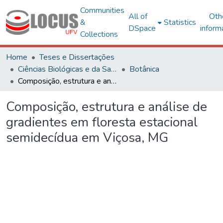
Communities
All of
Oth
&
Statistics
DSpace
inform
Collections
Home
Teses e Dissertações
Ciências Biológicas e da Saúde
Botânica
Composição, estrutura e análise de gradientes em floresta estacional semidecídua em Viçosa, MG
Composição, estrutura e análise de
gradientes em floresta estacional
semidecídua em Viçosa, MG