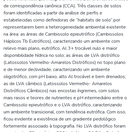
de correspondência canônica (CCA). Três classes de solos
foram identificadas a partir da análise de perfis e
estabelecidas como definidoras de “habitats de solo” por
representarem bem a heterogeneidade ambiental existente
na área: as áreas de Cambissolo epieutrófico (Cambissolos
Háplicos Tb Eutróficos), caracterizando um ambiente com
relevo mais plano, eutrófico, Al 3+ trocável nulo e maior
disponibilidade hídrica no solo; as áreas de LVA distrófico
(Latossolos Vermelho-Amarelos Distróficos) no topo plano
e de menor declividade, caracterizando um ambiente
oligotrófico, com pH baixo, alto Al trocável e bem drenados;
as de LVA câmbico (Latossolos Vermelho- Amarelos
Distróficos Câmbicos) nas encostas íngremes, com solos
mais rasos e teores de nutrientes e pH intermediário entre o
Cambissolo epieutrófico e o LVA distrófico, caracterizando
um ambiente transicional, com tendência eutrófica. Com isso,
ficou evidente a existência de um gradiente pedológico
fortemente associado à topografia. No LVA distrófico foram