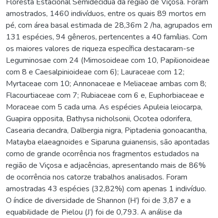
Floresta Estacional Semidecídua da região de Viçosa. Foram
amostrados, 1460 indivíduos, entre os quais 89 mortos em
pé, com área basal estimada de 28,36m 2 /ha, agrupados em
131 espécies, 94 gêneros, pertencentes a 40 famílias. Com
os maiores valores de riqueza específica destacaram-se
Leguminosae com 24 (Mimosoideae com 10, Papilionoideae
com 8 e Caesalpinioideae com 6); Lauraceae com 12;
Myrtaceae com 10; Annonaceae e Meliaceae ambas com 8;
Flacourtiaceae com 7; Rubiaceae com 6 e, Euphorbiaceae e
Moraceae com 5 cada uma. As espécies Apuleia leiocarpa,
Guapira opposita, Bathysa nicholsonii, Ocotea odorifera,
Casearia decandra, Dalbergia nigra, Piptadenia gonoacantha,
Matayba elaeagnoides e Siparuna guianensis, são apontadas
como de grande ocorrência nos fragmentos estudados na
região de Viçosa e adjacências, apresentando mais de 86%
de ocorrência nos catorze trabalhos analisados. Foram
amostradas 43 espécies (32,82%) com apenas 1 indivíduo.
O índice de diversidade de Shannon (H’) foi de 3,87 e a
equabilidade de Pielou (J’) foi de 0,793. A análise da