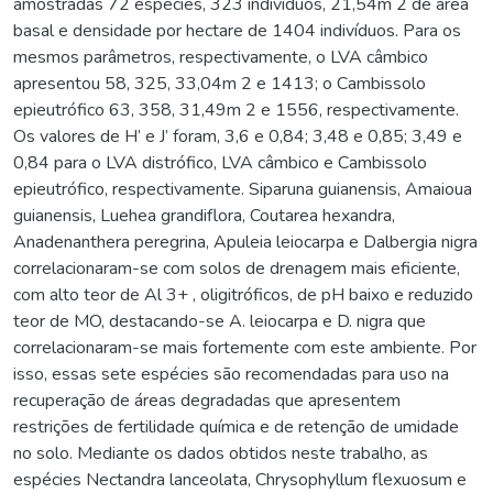
amostradas 72 espécies, 323 indivíduos, 21,54m 2 de área
basal e densidade por hectare de 1404 indivíduos. Para os
mesmos parâmetros, respectivamente, o LVA câmbico
apresentou 58, 325, 33,04m 2 e 1413; o Cambissolo
epieutrófico 63, 358, 31,49m 2 e 1556, respectivamente.
Os valores de H’ e J’ foram, 3,6 e 0,84; 3,48 e 0,85; 3,49 e
0,84 para o LVA distrófico, LVA câmbico e Cambissolo
epieutrófico, respectivamente. Siparuna guianensis, Amaioua
guianensis, Luehea grandiflora, Coutarea hexandra,
Anadenanthera peregrina, Apuleia leiocarpa e Dalbergia nigra
correlacionaram-se com solos de drenagem mais eficiente,
com alto teor de Al 3+ , oligitróficos, de pH baixo e reduzido
teor de MO, destacando-se A. leiocarpa e D. nigra que
correlacionaram-se mais fortemente com este ambiente. Por
isso, essas sete espécies são recomendadas para uso na
recuperação de áreas degradadas que apresentem
restrições de fertilidade química e de retenção de umidade
no solo. Mediante os dados obtidos neste trabalho, as
espécies Nectandra lanceolata, Chrysophyllum flexuosum e