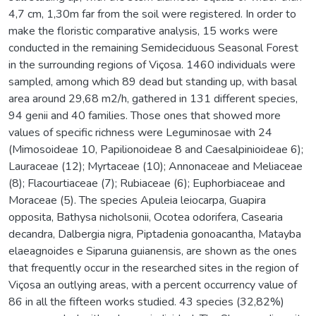
4,7 cm, 1,30m far from the soil were registered. In order to
make the floristic comparative analysis, 15 works were
conducted in the remaining Semideciduous Seasonal Forest
in the surrounding regions of Viçosa. 1460 individuals were
sampled, among which 89 dead but standing up, with basal
area around 29,68 m2/h, gathered in 131 different species,
94 genii and 40 families. Those ones that showed more
values of specific richness were Leguminosae with 24
(Mimosoideae 10, Papilionoideae 8 and Caesalpinioideae 6);
Lauraceae (12); Myrtaceae (10); Annonaceae and Meliaceae
(8); Flacourtiaceae (7); Rubiaceae (6); Euphorbiaceae and
Moraceae (5). The species Apuleia leiocarpa, Guapira
opposita, Bathysa nicholsonii, Ocotea odorifera, Casearia
decandra, Dalbergia nigra, Piptadenia gonoacantha, Matayba
elaeagnoides e Siparuna guianensis, are shown as the ones
that frequently occur in the researched sites in the region of
Viçosa an outlying areas, with a percent occurrency value of
86 in all the fifteen works studied. 43 species (32,82%)