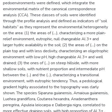
pedoenvironments were defined, which integrate the
environmental matrix of the canonical correspondence
analysis (CCA). These classes of soils were identified
through the profile analysis and defined as indicators of “soil
habitats” as they represent the environmental heterogeneity
on the area: (1) the areas of (....), characterizing a more plain-
relief environment, eutrophic, null changeable Al 3+ and
larger hydric availability in the soil; (2) the areas of (....) on the
plain top and with less declivity, characterizing an oligotrophic
environment with low pH, high changeable Al 3+ and well
drained; (3) the ones of (....) on steep hillside, with more
shallow soils, with nutrient proportion and intermediate pH
between the (...) and the (...), characterizing a transitional
environment, with eutrophic tendency. Thus, a pedological
gradient highly associated to the topography was clarly
shown. The species Siparuna guianensis, Amaioua guianensis,
Luehea grandiflora, Coutarea hexandra, Anadenanthera
peregrina, Apuleia leiocarpa e Dalbergia nigra, correlated to
more effective draining soils, with high proportion of Al 3+ ,