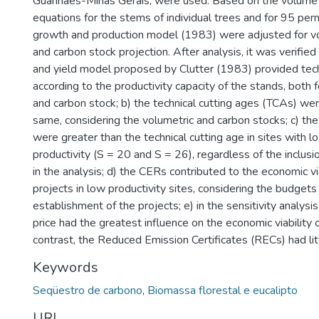
Guanhães-Minas Gerais, were used. Based on the volume
equations for the stems of individual trees and for 95 per
growth and production model (1983) were adjusted for vo
and carbon stock projection. After analysis, it was verified
and yield model proposed by Clutter (1983) provided tech
according to the productivity capacity of the stands, both f
and carbon stock; b) the technical cutting ages (TCAs) were
same, considering the volumetric and carbon stocks; c) th
were greater than the technical cutting age in sites with 
productivity (S = 20 and S = 26), regardless of the inclusi
in the analysis; d) the CERs contributed to the economic via
projects in low productivity sites, considering the budgets
establishment of the projects; e) in the sensitivity analys
price had the greatest influence on the economic viability o
contrast, the Reduced Emission Certificates (RECs) had litt
Keywords
Seqüestro de carbono
,
Biomassa florestal e eucalipto
URI