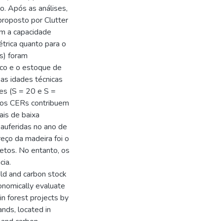
o. Após as análises,
proposto por Clutter
om a capacidade
trica quanto para o
Cs) foram
ico e o estoque de
as idades técnicas
des (S = 20 e S =
 os CERs contribuem
ais de baixa
 auferidas no ano de
reço da madeira foi o
jetos. No entanto, os
cia.
eld and carbon stock
conomically evaluate
in forest projects by
ands, located in