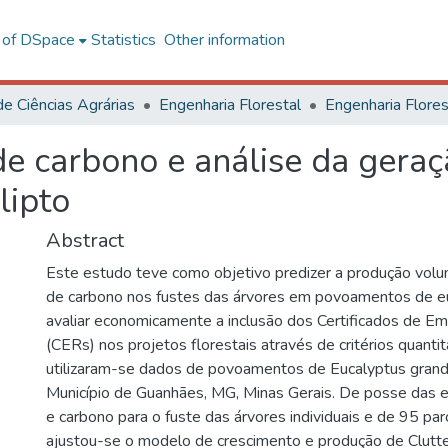
l of DSpace
Statistics
Other information
de Ciências Agrárias
Engenharia Florestal
e carbono e análise da geraç
lipto
Abstract
Este estudo teve como objetivo predizer a produção volu
de carbono nos fustes das árvores em povoamentos de e
avaliar economicamente a inclusão dos Certificados de E
(CERs) nos projetos florestais através de critérios quantit
utilizaram-se dados de povoamentos de Eucalyptus grandi
Município de Guanhães, MG, Minas Gerais. De posse das
e carbono para o fuste das árvores individuais e de 95 pa
ajustou-se o modelo de crescimento e produção de Clutt