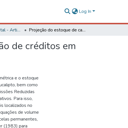
Log In
Engenharia Florestal - Artigos
Projeção do estoque de carbono e análise da geração de créditos em povoamentos de eucalipto
ão de créditos em
métrica e o estoque
ucalipto, bem como
missões Reduzidas
ativos. Para isso,
s localizados no
 equações de volume
rcelas permanentes,
er (1983) para