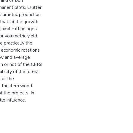
 and carbon
manent plots, Clutter
lumetric production
 that: a) the growth
nical cutting ages
or volumetric yield
 practically the
e economic rotations
low and average
on or not of the CERs
bility of the forest
 for the
is, the item wood
f the projects. In
le influence.