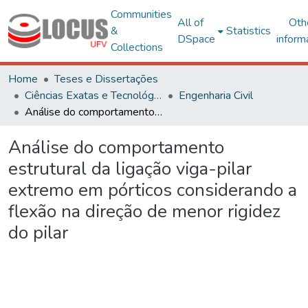
Communities
All of
Oth
&
Statistics
DSpace
inform
Collections
Home
Teses e Dissertações
Ciências Exatas e Tecnológicas
Engenharia Civil
Análise do comportamento estrutural da ligação viga-pilar extremo em pórticos considerando a flexão na direção de menor rigidez do pilar
Análise do comportamento
estrutural da ligação viga-pilar
extremo em pórticos considerando a
flexão na direção de menor rigidez
do pilar