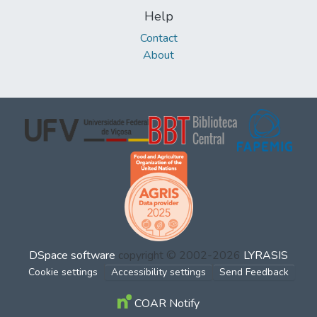
Help
Contact
About
DSpace software
copyright © 2002-2026
LYRASIS
Cookie settings
Accessibility settings
Send Feedback
COAR Notify