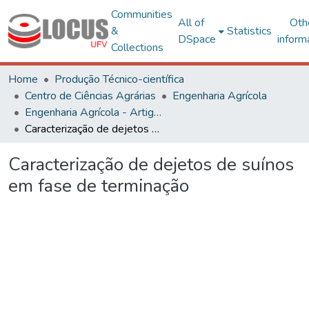
Communities
All of
Oth
&
Statistics
DSpace
inform
Collections
Home
Produção Técnico-científica
Centro de Ciências Agrárias
Engenharia Agrícola
Engenharia Agrícola - Artigos
Caracterização de dejetos de suínos em fase de terminação
Caracterização de dejetos de suínos
em fase de terminação