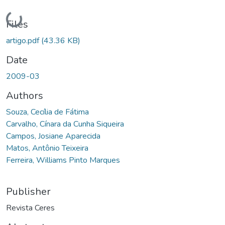
Loading...
Files
artigo.pdf
(43.36 KB)
Date
2009-03
Authors
Souza, Cecília de Fátima
Carvalho, Cínara da Cunha Siqueira
Campos, Josiane Aparecida
Matos, Antônio Teixeira
Ferreira, Williams Pinto Marques
Publisher
Revista Ceres