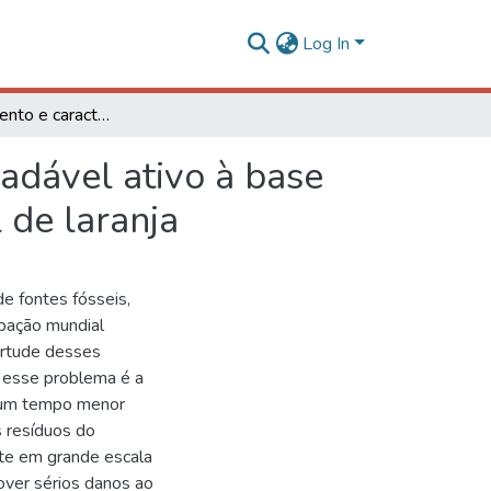
Log In
Desenvolvimento e caracterização de filme biodegradável ativo à base de extrato de resíduos do processamento industrial de laranja
adável ativo à base
 de laranja
e fontes fósseis,
pação mundial
irtude desses
r esse problema é a
m um tempo menor
s resíduos do
nte em grande escala
ver sérios danos ao