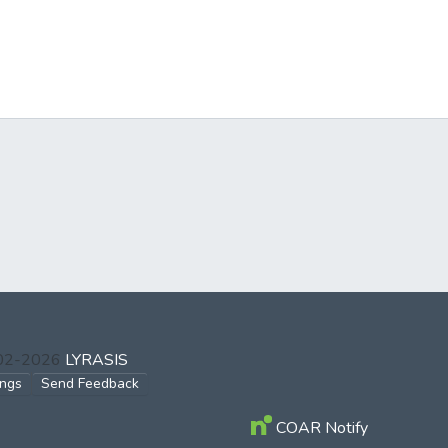
002-2026
LYRASIS
ings
Send Feedback
COAR Notify