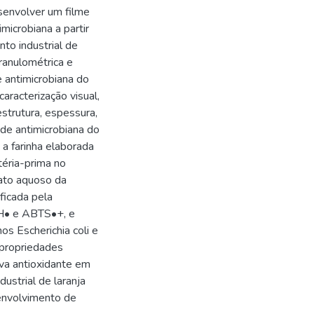
senvolver um filme
microbiana a partir
to industrial de
granulométrica e
e antimicrobiana do
caracterização visual,
strutura, espessura,
ade antimicrobiana do
 a farinha elaborada
téria-prima no
ato aquoso da
ficada pela
PH• e ABTS•+, e
s Escherichia coli e
 propriedades
va antioxidante em
ustrial de laranja
envolvimento de