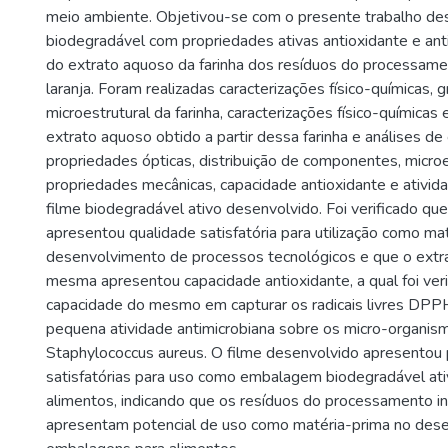
meio ambiente. Objetivou-se com o presente trabalho de
biodegradável com propriedades ativas antioxidante e anti
do extrato aquoso da farinha dos resíduos do processamen
laranja. Foram realizadas caracterizações físico-químicas, 
microestrutural da farinha, caracterizações físico-químicas 
extrato aquoso obtido a partir dessa farinha e análises de 
propriedades ópticas, distribuição de componentes, microe
propriedades mecânicas, capacidade antioxidante e ativid
filme biodegradável ativo desenvolvido. Foi verificado que
apresentou qualidade satisfatória para utilização como ma
desenvolvimento de processos tecnológicos e que o extr
mesma apresentou capacidade antioxidante, a qual foi veri
capacidade do mesmo em capturar os radicais livres DP
pequena atividade antimicrobiana sobre os micro-organismo
Staphylococcus aureus. O filme desenvolvido apresentou
satisfatórias para uso como embalagem biodegradável ati
alimentos, indicando que os resíduos do processamento ind
apresentam potencial de uso como matéria-prima no des