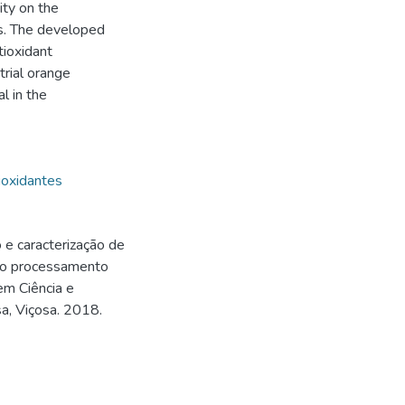
ity on the
us. The developed
tioxidant
trial orange
l in the
ioxidantes
e caracterização de
 do processamento
em Ciência e
a, Viçosa. 2018.