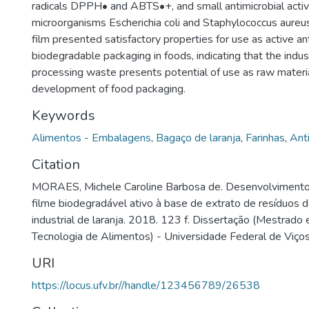
radicals DPPH• and ABTS•+, and small antimicrobial activ
microorganisms Escherichia coli and Staphylococcus aure
film presented satisfactory properties for use as active an
biodegradable packaging in foods, indicating that the indus
processing waste presents potential of use as raw materia
development of food packaging.
Keywords
Alimentos - Embalagens
,
Bagaço de laranja
,
Farinhas
,
Ant
Citation
MORAES, Michele Caroline Barbosa de. Desenvolvimento 
filme biodegradável ativo à base de extrato de resíduos
industrial de laranja. 2018. 123 f. Dissertação (Mestrado 
Tecnologia de Alimentos) - Universidade Federal de Viços
URI
https://locus.ufv.br//handle/123456789/26538