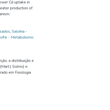
lower Cd uptake in
reater production of
anism.
esados
,
Salvínia -
ofre - Metabolismo
ão, a distribuição e
(Mart.) Solms) e
orado em Fisiologia