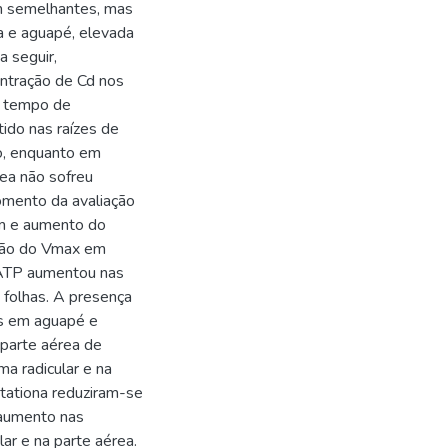
m semelhantes, mas
ia e aguapé, elevada
a seguir,
ntração de Cd nos
o tempo de
tido nas raízes de
o, enquanto em
rea não sofreu
momento da avaliação
Km e aumento do
ção do Vmax em
o ATP aumentou nas
s folhas. A presença
is em aguapé e
 parte aérea de
ma radicular e na
utationa reduziram-se
 aumento nas
lar e na parte aérea.