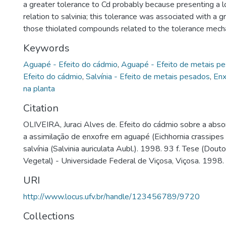
a greater tolerance to Cd probably because presenting a 
relation to salvinia; this tolerance was associated with a g
those thiolated compounds related to the tolerance mech
Keywords
Aguapé - Efeito do cádmio
,
Aguapé - Efeito de metais p
Efeito do cádmio
,
Salvínia - Efeito de metais pesados
,
Enx
na planta
Citation
OLIVEIRA, Juraci Alves de. Efeito do cádmio sobre a absorç
a assimilação de enxofre em aguapé (Eichhornia crassipes 
salvínia (Salvinia auriculata Aubl.). 1998. 93 f. Tese (Dout
Vegetal) - Universidade Federal de Viçosa, Viçosa. 1998.
URI
http://www.locus.ufv.br/handle/123456789/9720
Collections