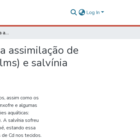
Log In
Efeito do cádmio sobre a absorção, a distribuição e a assimilação de enxofre em aguapé (Eichhornia crassipes (Mart.) Solms) e salvínia (Salvinia auriculata Aubl.)
 a assimilação de
lms) e salvínia
cos, assim como os
enxofre e algumas
es aquáticas:
). A salvínia sofreu
pé, estando essa
 de Cd nos tecidos.