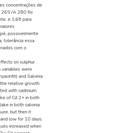
res concentrações de
A 265 /A 280 foi
nte, e 1,68 para
 maiores
apé, possivelmente
, tolerância essa
ionados com o
effects on sulphur
h variables were
hyacinth) and Salvinia
n the relative growth
elated with cadmium
ake of Cd 2+ in both
ake in both salvinia
ure, but then it
and low for 10 days.
issues increased when