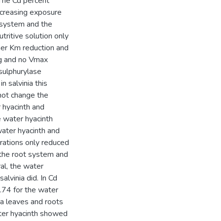
 The Cd percent
ncreasing exposure
t system and the
tritive solution only
ther Km reduction and
ng and no Vmax
 sulphurylase
n salvinia this
 not change the
r hyacinth and
e water hyacinth
water hyacinth and
trations only reduced
 the root system and
ral, the water
alvinia did. In Cd
.74 for the water
ia leaves and roots
ater hyacinth showed