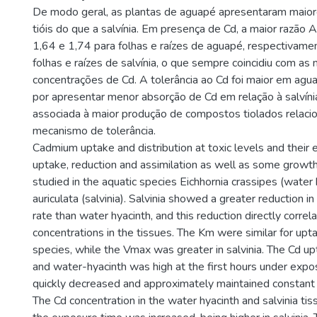
De modo geral, as plantas de aguapé apresentaram maio
tióis do que a salvínia. Em presença de Cd, a maior razão 
1,64 e 1,74 para folhas e raízes de aguapé, respectivame
folhas e raízes de salvínia, o que sempre coincidiu com as
concentrações de Cd. A tolerância ao Cd foi maior em agu
por apresentar menor absorção de Cd em relação à salvínia
associada à maior produção de compostos tiolados relac
mecanismo de tolerância.
Cadmium uptake and distribution at toxic levels and their 
uptake, reduction and assimilation as well as some growt
studied in the aquatic species Eichhornia crassipes (water 
auriculata (salvinia). Salvinia showed a greater reduction i
rate than water hyacinth, and this reduction directly corr
concentrations in the tissues. The Km were similar for upt
species, while the Vmax was greater in salvinia. The Cd upt
and water-hyacinth was high at the first hours under expos
quickly decreased and approximately maintained constant 
The Cd concentration in the water hyacinth and salvinia t