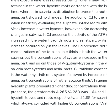
the exposure time was increased, being higher in salvinia.
retained in the water-hyacinth roots decreased with the i
time, whereas in salvinia its distribution between the roo
aerial part showed no changes. The addition of Cd to the nu
when kinetically evaluating the sulphate uptake led to ei
Vmax increase in water hyacinth, however a Km decreasi
changes in salvinia. In Cd presence the activity of the ATP
increased in the water hyacinth roots and aerial part, while i
increase occurred only in the leaves. The Cd presence did
concentrations of the total soluble thiols in both the wate
salvinia, but the concentrations of cysteine increased in th
aerial part, and so did those of γ-glutamylcysteine in the 
salvinia root systems and aerial parts. Glutathione concen
in the water hyacinth root system followed by increase in
aerial part concentrations of “other soluble thiols”. In gene
hyacinth plants presented higher thiol concentrations than s
presence, the greater ratio A 265 /A 280 was 1.64 and 1
hyacinth leaves and roots respectively, and 1.68 for salvin
which always coincided with higher Cd concentrations. W