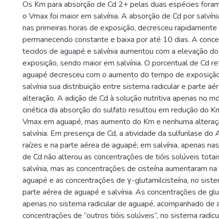
Os Km para absorção de Cd 2+ pelas duas espécies fora
o Vmax foi maior em salvínia. A absorção de Cd por salvín
nas primeiras horas de exposição, decresceu rapidamente 
permanecendo constante e baixa por até 10 dias. A conce
tecidos de aguapé e salvínia aumentou com a elevação d
exposição, sendo maior em salvínia. O porcentual de Cd re
aguapé decresceu com o aumento do tempo de exposiçã
salvínia sua distribuição entre sistema radicular e parte aé
alteração. A adição de Cd à solução nutritiva apenas no 
cinética da absorção do sulfato resultou em redução do 
Vmax em aguapé, mas aumento do Km e nenhuma altera
salvínia. Em presença de Cd, a atividade da sulfurilase d
raízes e na parte aérea de aguapé; em salvínia, apenas na
de Cd não alterou as concentrações de tióis solúveis tota
salvínia, mas as concentrações de cisteína aumentaram na
aguapé e as concentrações de γ-glutamilcisteína, no siste
parte aérea de aguapé e salvínia. As concentrações de gl
apenas no sistema radicular de aguapé, acompanhado de
concentrações de “outros tióis solúveis”, no sistema radicu