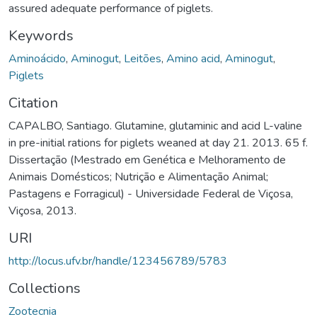
assured adequate performance of piglets.
Keywords
Aminoácido
,
Aminogut
,
Leitões
,
Amino acid
,
Aminogut
,
Piglets
Citation
CAPALBO, Santiago. Glutamine, glutaminic and acid L-valine
in pre-initial rations for piglets weaned at day 21. 2013. 65 f.
Dissertação (Mestrado em Genética e Melhoramento de
Animais Domésticos; Nutrição e Alimentação Animal;
Pastagens e Forragicul) - Universidade Federal de Viçosa,
Viçosa, 2013.
URI
http://locus.ufv.br/handle/123456789/5783
Collections
Zootecnia