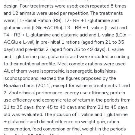
design. Four treatments were used: each repeated 8 times
and 12 animals were used per repetition. The treatments
were: T1-Basal Ration (RB), T2- RB + L-glutamine and
glutamic acid (LGln +AC.Glu), T3 - RB + L-valine (L-val) and
T4 - RB + L-glutamine and glutamic acid and L-valine (LGln +
AC.Glu e L-val) in pre-initial 1 rations (aged from 21 to 35
days) and pre-initial 2 (aged from 35 to 49 days). L valine
and L glutamine plus glutaminic acid were included according
to their nutritional profile. Meal complex rations were used.
All of them were isoproteinic, isoenergetic, isolisínicas,
isophosporic and reached the figures proposed by the
Brazilian charts (2011), except for valine in treatments 1 and
2. Zootechnical performance, energy use efficiency, protein
use efficiency and economic rate of return in the periods from
21 to 35 days, from 45 to 49 days and from 21 to 45 days
old was evaluated. The inclusion of L valine and L glutamine
+ glutaminic acid did not influence on weight gain, ration
consumption, feed conversion or final weight in the periods