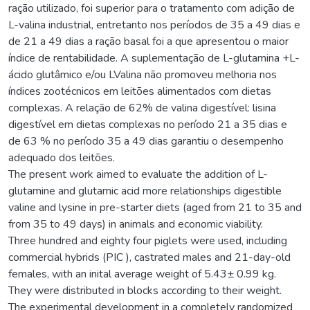
ração utilizado, foi superior para o tratamento com adição de
L-valina industrial, entretanto nos períodos de 35 a 49 dias e
de 21 a 49 dias a ração basal foi a que apresentou o maior
índice de rentabilidade. A suplementação de L-glutamina +L-
ácido glutâmico e/ou LValina não promoveu melhoria nos
índices zootécnicos em leitões alimentados com dietas
complexas. A relação de 62% de valina digestível: lisina
digestível em dietas complexas no período 21 a 35 dias e
de 63 % no período 35 a 49 dias garantiu o desempenho
adequado dos leitões.
The present work aimed to evaluate the addition of L-
glutamine and glutamic acid more relationships digestible
valine and lysine in pre-starter diets (aged from 21 to 35 and
from 35 to 49 days) in animals and economic viability.
Three hundred and eighty four piglets were used, including
commercial hybrids (PIC ), castrated males and 21-day-old
females, with an inital average weight of 5.43± 0.99 kg.
They were distributed in blocks according to their weight.
The experimental development in a completely randomized