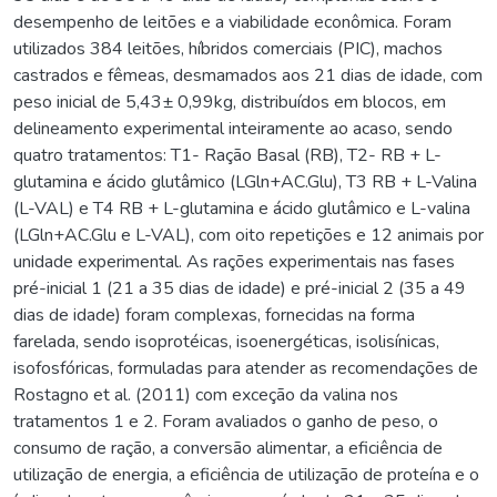
desempenho de leitões e a viabilidade econômica. Foram
utilizados 384 leitões, híbridos comerciais (PIC), machos
castrados e fêmeas, desmamados aos 21 dias de idade, com
peso inicial de 5,43± 0,99kg, distribuídos em blocos, em
delineamento experimental inteiramente ao acaso, sendo
quatro tratamentos: T1- Ração Basal (RB), T2- RB + L-
glutamina e ácido glutâmico (LGln+AC.Glu), T3 RB + L-Valina
(L-VAL) e T4 RB + L-glutamina e ácido glutâmico e L-valina
(LGln+AC.Glu e L-VAL), com oito repetições e 12 animais por
unidade experimental. As rações experimentais nas fases
pré-inicial 1 (21 a 35 dias de idade) e pré-inicial 2 (35 a 49
dias de idade) foram complexas, fornecidas na forma
farelada, sendo isoprotéicas, isoenergéticas, isolisínicas,
isofosfóricas, formuladas para atender as recomendações de
Rostagno et al. (2011) com exceção da valina nos
tratamentos 1 e 2. Foram avaliados o ganho de peso, o
consumo de ração, a conversão alimentar, a eficiência de
utilização de energia, a eficiência de utilização de proteína e o