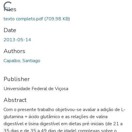
ding...
Files
texto completo.pdf
(709.98 KB)
Date
2013-05-14
Authors
Capalbo, Santiago
Publisher
Universidade Federal de Viçosa
Abstract
Com o presente trabalho objetivou-se avaliar a adição de L-
glutamina + ácido glutâmico e as relações de valina
digestível e lisina digestível em dietas pré-iniciais (de 21 a
35 dias e de 35 a 49 dias de idade) complexas sobre o