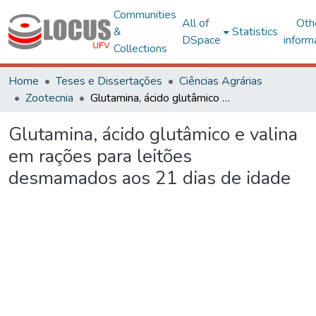
Communities
All of
Oth
&
Statistics
DSpace
inform
Collections
Home
Teses e Dissertações
Ciências Agrárias
Zootecnia
Glutamina, ácido glutâmico e valina em rações para leitões desmamados aos 21 dias de idade
Glutamina, ácido glutâmico e valina
em rações para leitões
desmamados aos 21 dias de idade