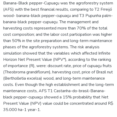
Banana-Black pepper-Cupuaçu was the agroforestry system
(AFS) with the best financial results, comparing to T2 Frreijó
wood- banana-black pepper-cupuaçu and T3 Pupunha palm-
banana-black pepper-cupuaçu. The management and
harvesting costs represented more than 70% of the total
cost composition; and the labor cost participation was higher
than 50% in the site preparation and long-term maintenance
phases of the agroforestry systems. The risk analysis
simulation showed that the variables which affected Infinite
Horizon Net Present Value (NPV*), according to the ranking
of importance (R), were: discount rate, price of cupuaçu fruits
(Theobroma grandiflorum), harvesting cost, price of Brazil nut
(Bertholletia excelsa) wood, and long-term maintenance
costs. Even though the high establishment and the long-term
maintenance costs, AFS T1 Castanha-do-brasil-Banana-
black pepper-cupuaçu showed a 15% probability that Net
Present Value (NPV) value could be concentrated around R$
35.000 ha-1 year-1.