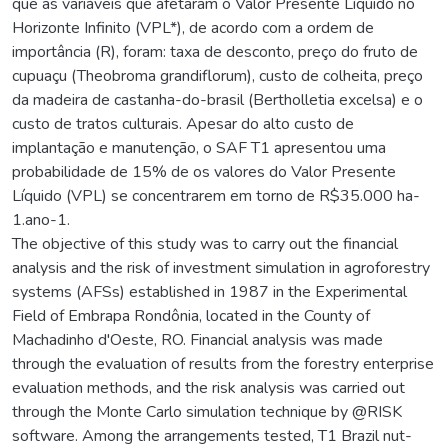
que as variáveis que afetaram o Valor Presente Líquido no
Horizonte Infinito (VPL*), de acordo com a ordem de
importância (R), foram: taxa de desconto, preço do fruto de
cupuaçu (Theobroma grandiflorum), custo de colheita, preço
da madeira de castanha-do-brasil (Bertholletia excelsa) e o
custo de tratos culturais. Apesar do alto custo de
implantação e manutenção, o SAF T1 apresentou uma
probabilidade de 15% de os valores do Valor Presente
Líquido (VPL) se concentrarem em torno de R$35.000 ha-
1.ano-1.
The objective of this study was to carry out the financial
analysis and the risk of investment simulation in agroforestry
systems (AFSs) established in 1987 in the Experimental
Field of Embrapa Rondônia, located in the County of
Machadinho d'Oeste, RO. Financial analysis was made
through the evaluation of results from the forestry enterprise
evaluation methods, and the risk analysis was carried out
through the Monte Carlo simulation technique by @RISK
software. Among the arrangements tested, T1 Brazil nut-