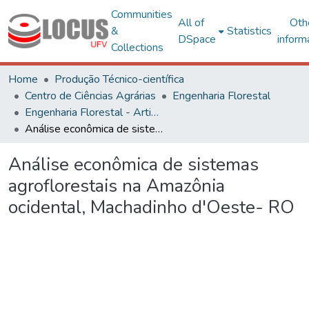
Communities
All of
Oth
&
Statistics
DSpace
inform
Collections
Home
Produção Técnico-científica
Centro de Ciências Agrárias
Engenharia Florestal
Engenharia Florestal - Artigos
Análise econômica de sistemas agroflorestais na Amazônia ocidental, Machadinho d'Oeste- RO
Análise econômica de sistemas
agroflorestais na Amazônia
ocidental, Machadinho d'Oeste- RO