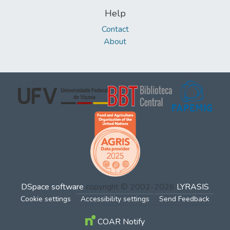
Help
Contact
About
DSpace software
copyright © 2002-2026
LYRASIS
Cookie settings
Accessibility settings
Send Feedback
COAR Notify