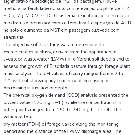
significativo na produção de MST da pastagem. Houve
melhora na fertilidade do solo com elevação do pH e de P, K,
S, Ca, Mg, MO, V e CTC. O sistema de infiltração - percolação
mostrou-se promissor como alternativa à disposição de ARB
no solo e aumento da MST em pastagem cultivada com
Brachiaria.
The objective of this study was to determine the
characteristics of slurry, derived from the application of
livestock wastewater (LWW), in different soil depths and to
assess the growth of Brachiaria pasture through forage plant
mass analysis. The pH values of slurry ranged from 5.2 to
7.0, without showing any tendency of increasing or
decreasing in function of depth.
The chemical oxygen demand (COD) analysis presented the
lowest value (120 mg L –1 ), while the concentrations in
other points ranged from 150 to 240 mg L –1 COD. The
values of total
dry matter (TDM) of forage varied along the monitoring
period and the distance of the LWW discharge area. The