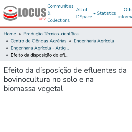
Communities
All of
Oth
&
Statistics
DSpace
inform
Collections
Home
Produção Técnico-científica
Centro de Ciências Agrárias
Engenharia Agrícola
Engenharia Agrícola - Artigos
Efeito da disposição de efluentes da bovinocultura no solo e na biomassa vegetal
Efeito da disposição de efluentes da
bovinocultura no solo e na
biomassa vegetal