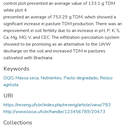
control plot presented an average value of 133.1 g TDM
while plot 4
presented an average of 753.29 g TDM, which showed a
significant increase in pasture TDM production. There was an
improvement in soil fertility due to an increase in pH, P, K, S,
Ca, Mg, MO, V, and CEC. The infiltration-percolation system
showed to be promising as an alternative to the LWW
discharge on the soil and increased TDM in pastures
cultivated with Brachiaria.
Keywords
DQO
,
Massa seca
,
Nutrientes
,
Pasto degradado
,
Reúso
agrícola
URI
https://reveng.ufv.br/index.php/reveng/article/view/783
http://www.locus.ufv.br/handle/123456789/20473
Collections