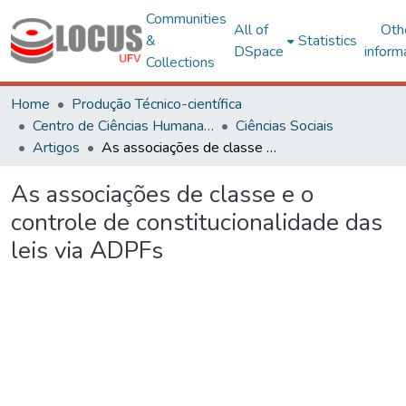
Communities
All of
Oth
&
Statistics
DSpace
inform
Collections
Home
Produção Técnico-científica
Centro de Ciências Humanas, Letras e Artes
Ciências Sociais
Artigos
As associações de classe e o controle de constitucionalidade das leis via ADPFs
As associações de classe e o
controle de constitucionalidade das
leis via ADPFs