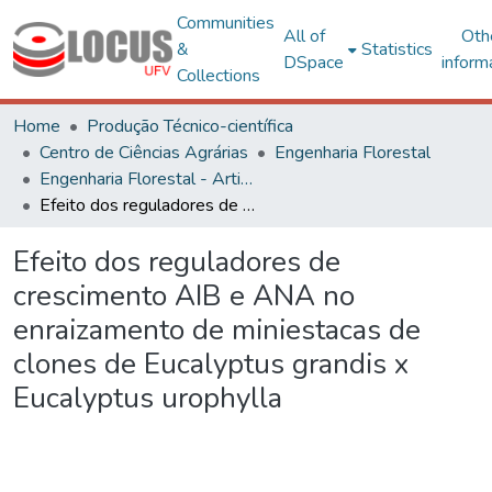
Communities
All of
Oth
&
Statistics
DSpace
inform
Collections
Home
Produção Técnico-científica
Centro de Ciências Agrárias
Engenharia Florestal
Engenharia Florestal - Artigos
Efeito dos reguladores de crescimento AIB e ANA no enraizamento de miniestacas de clones de Eucalyptus grandis x Eucalyptus urophylla
Efeito dos reguladores de
crescimento AIB e ANA no
enraizamento de miniestacas de
clones de Eucalyptus grandis x
Eucalyptus urophylla