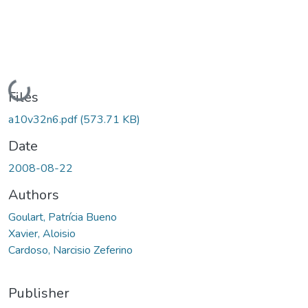
Loading...
Files
a10v32n6.pdf
(573.71 KB)
Date
2008-08-22
Authors
Goulart, Patrícia Bueno
Xavier, Aloisio
Cardoso, Narcisio Zeferino
Publisher