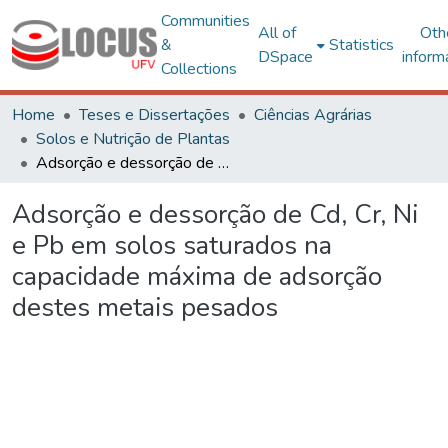
Communities
All of
Oth
&
Statistics
DSpace
inform
Collections
Home
Teses e Dissertações
Ciências Agrárias
Solos e Nutrição de Plantas
Adsorção e dessorção de Cd, Cr, Ni e Pb em solos saturados na capacidade máxima de adsorção destes metais pesados
Adsorção e dessorção de Cd, Cr, Ni
e Pb em solos saturados na
capacidade máxima de adsorção
destes metais pesados