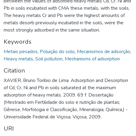
between the values of adsorbed heavy metals Cd, Cr, Ni and
Pb in soils incubated with CMA these metals, with the soils.
The heavy metals Cr and Pb were the highest amounts of
metals desorb previously incubated in the soils, were the
most strongly adsorbed in the same situation.
Keywords
Metais pesados
,
Poluição do solo
,
Mecanismos de adsorção
,
Heavy metals
,
Soil pollution
,
Mechanisms of adsorption
Citation
XAVIER, Bruno Toribio de Lima. Adsorption and Desorption
of Cd, Cr, Ni and Pb in soils saturated at the maximum
adsorption of heavy metals. 2009. 69 f. Dissertação
(Mestrado em Fertilidade do solo e nutrição de plantas;
Gênese, Morfologia e Classificação, Mineralogia, Química,) -
Universidade Federal de Viçosa, Viçosa, 2009.
URI