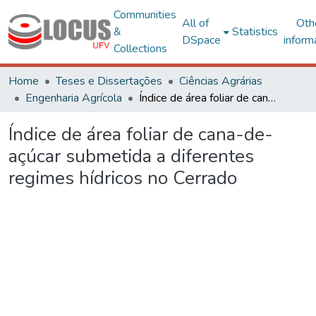
Communities
All of
Oth
&
Statistics
DSpace
inform
Collections
Home
Teses e Dissertações
Ciências Agrárias
Engenharia Agrícola
Índice de área foliar de cana-de-açúcar submetida a diferentes regimes hídricos no Cerrado
Índice de área foliar de cana-de-
açúcar submetida a diferentes
regimes hídricos no Cerrado