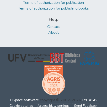
Terms of authorization for publication
Terms of authorization for publishing books
Help
Contact
About
DSpace software
copyright © 2002-2026
LYRASIS
Cookie settings
Accessibility settings
Send Feedback