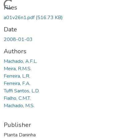
Loading...
Files
a01v26n1.pdf
(516.73 KB)
Date
2008-01-03
Authors
Machado, A.F.L.
Meira, R.M.S.
Ferreira, L.R.
Ferreira, F.A.
Tuffi Santos, L.D.
Fialho, C.M.T.
Machado, M.S.
Publisher
Planta Daninha