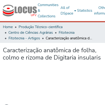
Communities
All of
Oth
&
Statistics
DSpace
inform
Collections
Home
Produção Técnico-científica
Centro de Ciências Agrárias
Fitotecnia
Fitotecnia - Artigos
Caracterização anatômica de folha, colmo e rizoma de Digitaria insularis
Caracterização anatômica de folha,
colmo e rizoma de Digitaria insularis