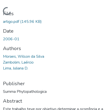
Loading...
Files
artigo.pdf
(145.96 KB)
Date
2006-01
Authors
Moraes, Wilson da Silva
Zambolim, Laércio
Lima, Juliana D.
Publisher
Summa Phytopathologica
Abstract
Este trabalho teve por objetivo determinar a ocorrência e a