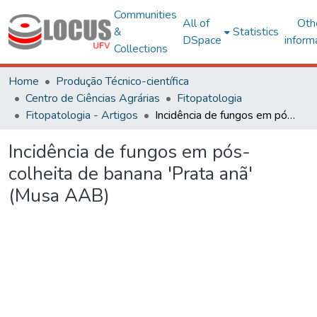
Communities
All of
Oth
&
Statistics
DSpace
inform
Collections
Home
Produção Técnico-científica
Centro de Ciências Agrárias
Fitopatologia
Fitopatologia - Artigos
Incidência de fungos em pós-colheita de banana 'Prata anã' (Musa AAB)
Incidência de fungos em pós-
colheita de banana 'Prata anã'
(Musa AAB)