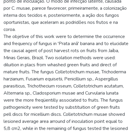
ponto de inoculação. O modo de infecção latente, causada
por C. musae, parece favorecer, primeiramente, a colonização
interna dos tecidos e, posteriormente, a ação dos fungos
oportunistas, que aceleram as podridões nos frutos e na
coroa.
The objetive of this work were to determine the occurrence
and frequency of fungus in 'Prata anã' banana and to elucidate
the causal agent of post harvest rots on fruits from Jaíba,
Minas Gerais, Brazil. Two isolation methods were used:
diluition in placs from whashed green fruits and direct of
mature fruits. The fungus Colletotrichum musae, Trichoderma
harzianum, Fusarium equisetii, Penicillium sp., Aspergillus
parasiticus, Trichothecium roseum, Colletotrichum acutatum,
Alternaria sp., Cladosporium musae and Curvularia lunata
were the more freqüentilly associated to fruits. The fungus
pathogenicity were tested by substituition of green fruits
pell discs for micellium discs. Colletotrichum musae showed
lesioned average area arround of inoculation point equal to
5,8 cm2, while in the remaining of fungus tested the lesioned