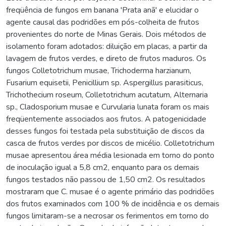
freqüência de fungos em banana 'Prata anã' e elucidar o
agente causal das podridões em pós-colheita de frutos
provenientes do norte de Minas Gerais. Dois métodos de
isolamento foram adotados: diluição em placas, a partir da
lavagem de frutos verdes, e direto de frutos maduros. Os
fungos Colletotrichum musae, Trichoderma harzianum,
Fusarium equisetii, Penicillium sp. Aspergillus parasiticus,
Trichothecium roseum, Colletotrichum acutatum, Alternaria
sp., Cladosporium musae e Curvularia lunata foram os mais
freqüentemente associados aos frutos. A patogenicidade
desses fungos foi testada pela substituição de discos da
casca de frutos verdes por discos de micélio. Colletotrichum
musae apresentou área média lesionada em torno do ponto
de inoculação igual a 5,8 cm2, enquanto para os demais
fungos testados não passou de 1,50 cm2. Os resultados
mostraram que C. musae é o agente primário das podridões
dos frutos examinados com 100 % de incidência e os demais
fungos limitaram-se a necrosar os ferimentos em torno do