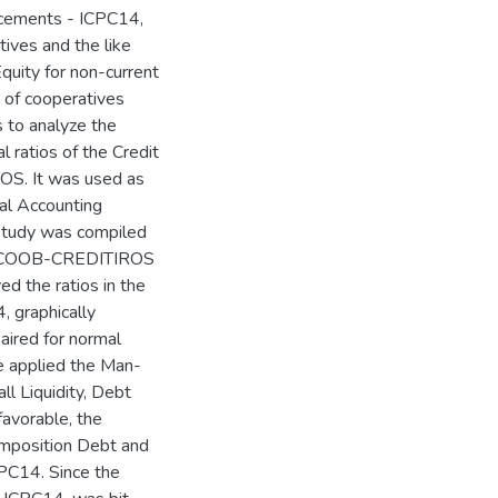
ncements - ICPC14,
tives and the like
Equity for non-current
e of cooperatives
ms to analyze the
l ratios of the Credit
OS. It was used as
nal Accounting
 study was compiled
f SICOOB-CREDITIROS
d the ratios in the
, graphically
aired for normal
we applied the Man-
ll Liquidity, Debt
favorable, the
omposition Debt and
PC14. Since the