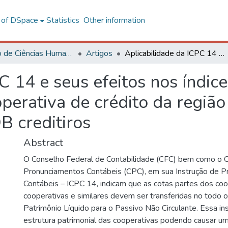
l of DSpace
Statistics
Other information
Instituto de Ciências Humanas e Sociais – CRP
Artigos
Aplicabilidade da ICPC 14 e seus efeitos nos índices financeiros: um estudo de caso na cooperativa de crédito da região de Tiros e Matutina/MG – SICOOB creditiros
C 14 e seus efeitos nos índice
perativa de crédito da região
 creditiros
Abstract
O Conselho Federal de Contabilidade (CFC) bem como o 
Pronunciamentos Contábeis (CPC), em sua Instrução de 
Contábeis – ICPC 14, indicam que as cotas partes dos c
cooperativas e similares devem ser transferidas no todo 
Patrimônio Líquido para o Passivo Não Circulante. Essa ins
estrutura patrimonial das cooperativas podendo causar u