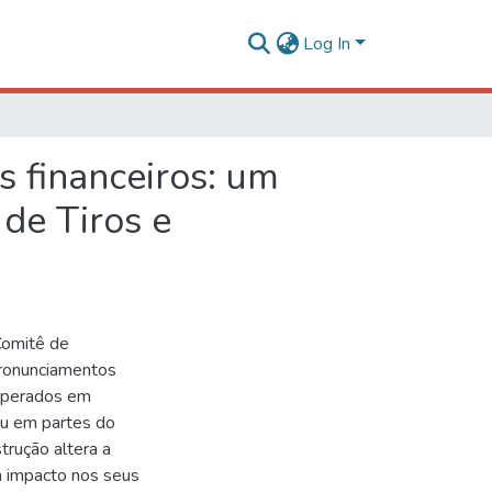
Log In
s financeiros: um
 de Tiros e
Comitê de
Pronunciamentos
ooperados em
ou em partes do
trução altera a
m impacto nos seus