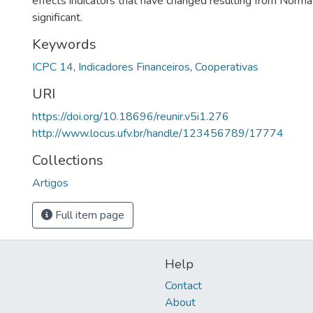
effects indicators that have changed resulting from Norm
significant.
Keywords
ICPC 14
,
Indicadores Financeiros
,
Cooperativas
URI
https://doi.org/10.18696/reunir.v5i1.276
http://www.locus.ufv.br/handle/123456789/17774
Collections
Artigos
Full item page
Help
Contact
About