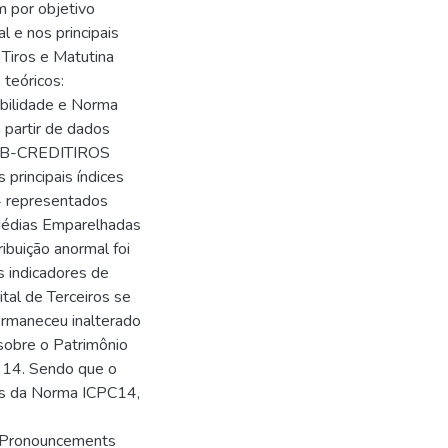
m por objetivo
l e nos principais
 Tiros e Matutina
teóricos:
abilidade e Norma
 partir de dados
COOB-CREDITIROS
principais índices
4 representados
 Médias Emparelhadas
ibuição anormal foi
s indicadores de
tal de Terceiros se
ermaneceu inalterado
sobre o Patrimônio
C 14. Sendo que o
tes da Norma ICPC14,
g Pronouncements