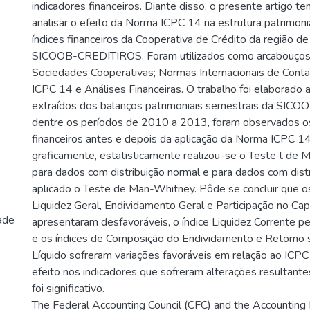
indicadores financeiros. Diante disso, o presente artigo te
analisar o efeito da Norma ICPC 14 na estrutura patrimonia
índices financeiros da Cooperativa de Crédito da região de
SICOOB-CREDITIROS. Foram utilizados como arcabouços 
Sociedades Cooperativas; Normas Internacionais de Cont
ICPC 14 e Análises Financeiras. O trabalho foi elaborado a
extraídos dos balanços patrimoniais semestrais da SI
dentre os períodos de 2010 a 2013, foram observados os 
financeiros antes e depois da aplicação da Norma ICPC 1
graficamente, estatisticamente realizou-se o Teste t de
para dados com distribuição normal e para dados com distr
aplicado o Teste de Man-Whitney. Pôde se concluir que o
Liquidez Geral, Endividamento Geral e Participação no Capi
ade
apresentaram desfavoráveis, o índice Liquidez Corrente p
e os índices de Composição do Endividamento e Retorno 
Líquido sofreram variações favoráveis em relação ao ICP
efeito nos indicadores que sofreram alterações resultan
foi significativo.
The Federal Accounting Council (CFC) and the Accountin